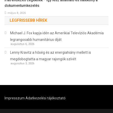
Iratrendezés cégeknek – így lesz átlátható és hatékony a
dokumentumkezelés
május 8, 2026
LEGFRISSEBB HÍREK
Michael J. Fox kapja idén az Amerikiai Televíziós Akadémia
legrangosabb humanitárius díját
augusztus 6, 2026
Lenny Kravitz a hőség és az energiahiány mellett is
megdobogtatta a magyar rajongók szívét
augusztus 3, 2026
Impresszum
Adatkezelési tájékoztató