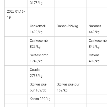
3175/kg
2025.01.16-
19
Csrikemell
Banán 399/kg
Narancs
1499/kg
449/kg
Csirkecomb
Csirkecomb
829/kg
845/kg
Sertéscomb
Citrom
1749/kg
499/kg
Gouda
2738/kg
Szilvás pur-
Szilvás pur-pur
pur 169/db
169/kg
Kacsa 939/kg