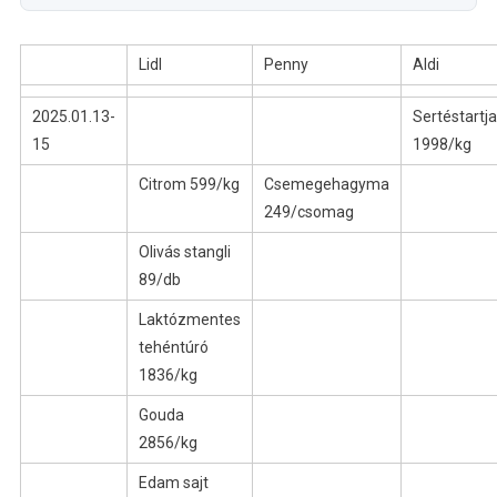
Lidl
Penny
Aldi
2025.01.13-
Sertéstartja
15
1998/kg
Citrom 599/kg
Csemegehagyma
249/csomag
Olivás stangli
89/db
Laktózmentes
tehéntúró
1836/kg
Gouda
2856/kg
Edam sajt