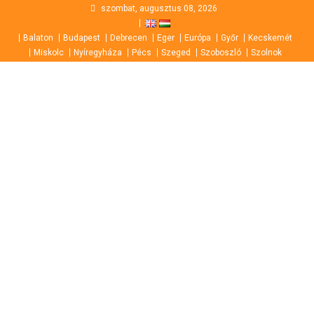
Skip
szombat, augusztus 08, 2026
to
Balaton
Budapest
Debrecen
Eger
Európa
Győr
Kecskemét
content
Miskolc
Nyíregyháza
Pécs
Szeged
Szoboszló
Szolnok