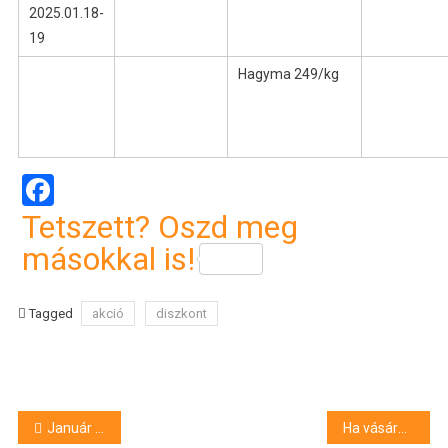
2025.01.18-
19
Hagyma 249/kg
Facebook
Tetszett? Oszd meg
másokkal is!
Tagged
akció
diszkont
Bejegyzés
Január közepén ilyen árakkal találkoztunk három jelentős diszkontláncban
Ha vásárolni készülünk, jó ha ezt tudjuk: ezek az árak várnak bennünket a három nagy hazai diszkontban