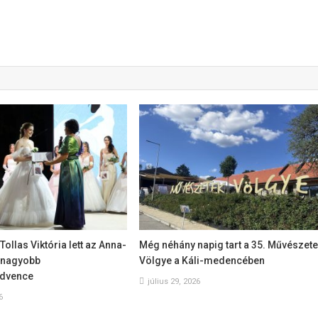
Tollas Viktória lett az Anna-
Még néhány napig tart a 35. Művészet
egnagyobb
Völgye a Káli-medencében
dvence
július 29, 2026
6