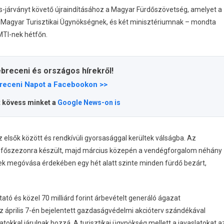
s-járványt követő újraindításához a Magyar Fürdőszövetség, amelyet a
 Magyar Turisztikai Ügynökségnek, és két minisztériumnak – mondta
MTI-nek hétfőn.
ebreceni és országos hírekről!
receni Napot a Facebookon >>
t kövess minket a
Google News-on is
 elsők között és rendkívüli gyorsasággal kerültek válságba. Az
ári főszezonra készült, majd március közepén a vendégforgalom néhány
k megóvása érdekében egy hét alatt szinte minden fürdő bezárt,
tó és közel 70 milliárd forint árbevételt generáló ágazat
z április 7-én bejelentett gazdaságvédelmi akcióterv szándékával
tokkal járulnak hozzá. A turisztikai ügynökség mellett a javaslatokat a