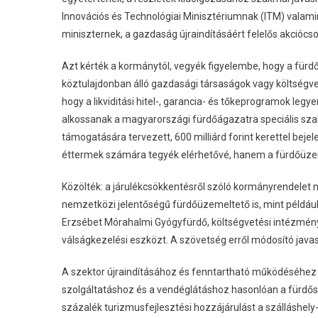
Innovációs és Technológiai Minisztériumnak (ITM) valam
miniszternek, a gazdaság újraindításáért felelős akciócs
Azt kérték a kormánytól, vegyék figyelembe, hogy a fürd
köztulajdonban álló gazdasági társaságok vagy költségv
hogy a likviditási hitel-, garancia- és tőkeprogramok le
alkossanak a magyarországi fürdőágazatra speciális sza
támogatására tervezett, 600 milliárd forint kerettel bejele
éttermek számára tegyék elérhetővé, hanem a fürdőüze
Közölték: a járulékcsökkentésről szóló kormányrendelet ne
nemzetközi jelentőségű fürdőüzemeltető is, mint példá
Erzsébet Mórahalmi Gyógyfürdő, költségvetési intézményk
válságkezelési eszközt. A szövetség erről módosító javasl
A szektor újraindításához és fenntartható működéséhez a 
szolgáltatáshoz és a vendéglátáshoz hasonlóan a fürdőszol
százalék turizmusfejlesztési hozzájárulást a szálláshel