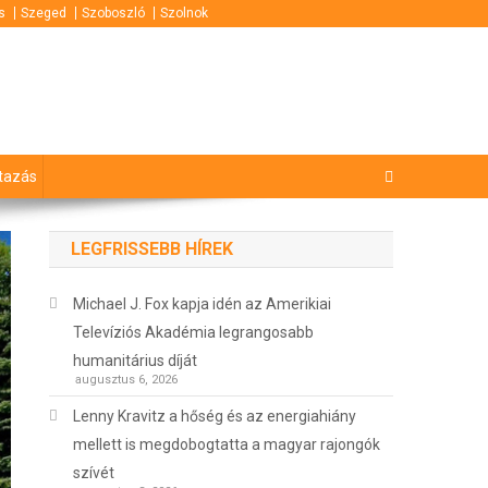
s
Szeged
Szoboszló
Szolnok
tazás
LEGFRISSEBB HÍREK
Michael J. Fox kapja idén az Amerikiai
Televíziós Akadémia legrangosabb
humanitárius díját
augusztus 6, 2026
Lenny Kravitz a hőség és az energiahiány
mellett is megdobogtatta a magyar rajongók
szívét