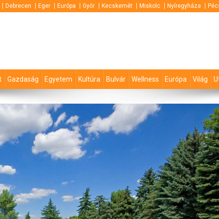
Debrecen
Eger
Európa
Győr
Kecskemét
Miskolc
Nyíregyháza
Péc
t
Gazdaság
Egyetem
Kultúra
Bulvár
Wellness
Európa
Világ
U