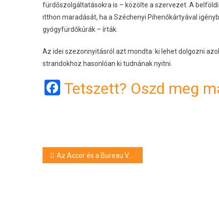
fürdőszolgáltatásokra is – közölte a szervezet. A belföl
itthon maradását, ha a Széchenyi Pihenőkártyával igényb
gyógyfürdőkúrák – írták.
Az idei szezonnyitásról azt mondta: ki lehet dolgozni az
strandokhoz hasonlóan ki tudnának nyitni.
Facebook
Tetszett? Oszd meg má
Bejegyzés
Az Accor és a Bureau Veritas a szálloda- és vendéglátóipar újraindítását segítő egészségügyi tanúsítványt fejlesztett ki
navigáció