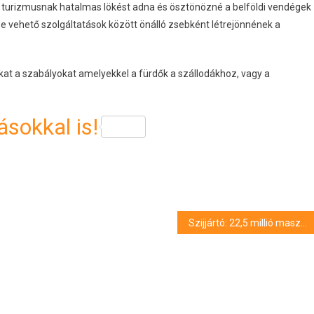
di turizmusnak hatalmas lökést adna és ösztönözné a belföldi vendégek
e vehető szolgáltatások között önálló zsebként létrejönnének a
okat a szabályokat amelyekkel a fürdők a szállodákhoz, vagy a
sokkal is!
Szijjártó: 22,5 millió maszk és 220 lélegeztetőgép érkezett a múlt héten