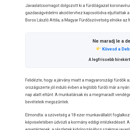
Javaslatcsomagot dolgozott ki a fürdőágazat koronavíru
gazdaságvédelmi akciótervhez kapcsolódva eljuttattak a
Boros László Attila, a Magyar Fürdőszövetség elnöke az 
Ne maradj le a d
Kövesd a Deb
A legfrissebb hírekér
Felidézte, hogy a járvány miatt a magyarországi fürdők az
országszerte jól induló évben a legtöbb fürdő már a ny
nap alatt eltűnt. A munkatársak és a megmaradt vendége
bevételeik megszűntek.
Elmondta: a szövetség a 18 ezer munkavállalót foglalkozta
képviseletében üdvözli a kormány eddigi intézkedéseit. A
egyetértenek, a részletek kidolgozásához szakmai javasla