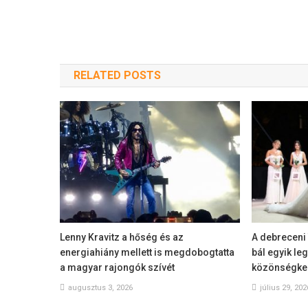
RELATED POSTS
Lenny Kravitz a hőség és az
A debreceni 
energiahiány mellett is megdobogtatta
bál egyik l
a magyar rajongók szívét
közönségke
augusztus 3, 2026
július 29, 202