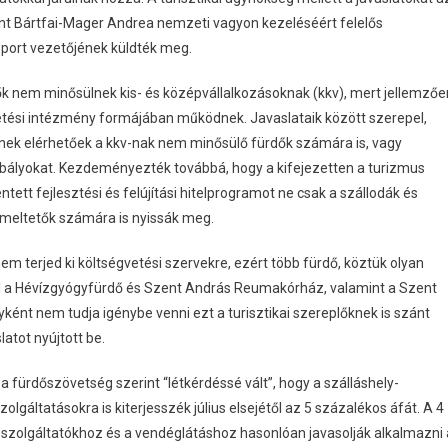
int Bártfai-Mager Andrea nemzeti vagyon kezeléséért felelős
oport vezetőjének küldték meg.
ők nem minősülnek kis- és középvállalkozásoknak (kkv), mert jellemzőe
etési intézmény formájában működnek. Javaslataik között szerepel,
gyenek elérhetőek a kkv-nak nem minősülő fürdők számára is, vagy
bályokat. Kezdeményezték továbbá, hogy a kifejezetten a turizmus
ntett fejlesztési és felújítási hitelprogramot ne csak a szállodák és
meltetők számára is nyissák meg.
m terjed ki költségvetési szervekre, ezért több fürdő, köztük olyan
ul a Hévízgyógyfürdő és Szent András Reumakórház, valamint a Szent
ént nem tudja igénybe venni ezt a turisztikai szereplőknek is szánt
atot nyújtott be.
fürdőszövetség szerint “létkérdéssé vált”, hogy a szálláshely-
gáltatásokra is kiterjesszék július elsejétől az 5 százalékos áfát. A 4
y-szolgáltatókhoz és a vendéglátáshoz hasonlóan javasolják alkalmazni 