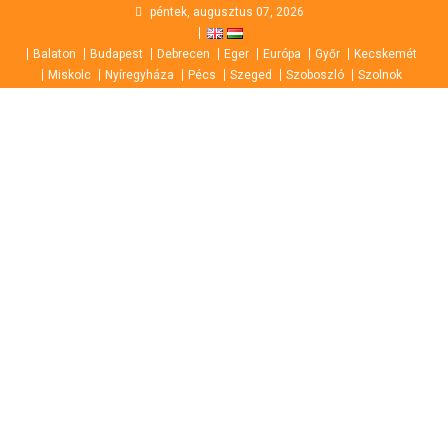
Skip
péntek, augusztus 07, 2026
to
Balaton
Budapest
Debrecen
Eger
Európa
Győr
Kecskemét
content
Miskolc
Nyíregyháza
Pécs
Szeged
Szoboszló
Szolnok