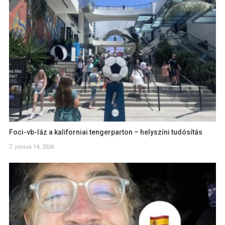
Foci-vb-láz a kaliforniai tengerparton – helyszíni tudósítás
június 14, 2026