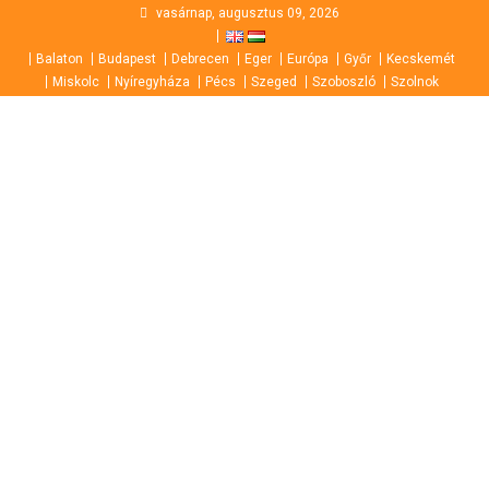
Skip
vasárnap, augusztus 09, 2026
to
Balaton
Budapest
Debrecen
Eger
Európa
Győr
Kecskemét
content
Miskolc
Nyíregyháza
Pécs
Szeged
Szoboszló
Szolnok