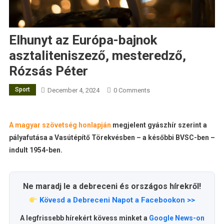
Elhunyt az Európa-bajnok
asztaliteniszező, mesteredző,
Rózsás Péter
Sport
December 4, 2024
0 Comments
A magyar szövetség honlapján
megjelent gyászhír szerint a
pályafutása a Vasútépítő Törekvésben – a későbbi BVSC-ben –
indult 1954-ben.
Ne maradj le a debreceni és országos hírekről!
Kövesd a Debreceni Napot a Facebookon >>
A legfrissebb hírekért kövess minket a
Google News-on