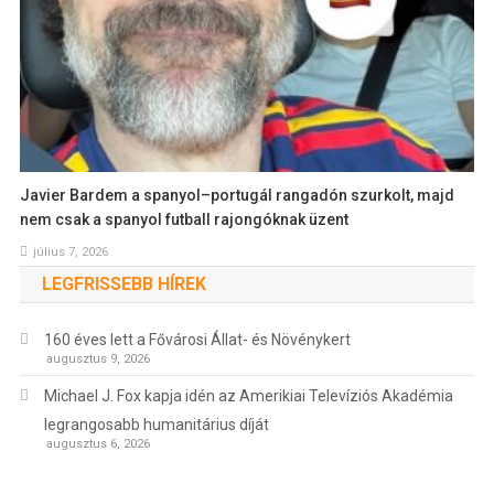
Javier Bardem a spanyol–portugál rangadón szurkolt, majd
nem csak a spanyol futball rajongóknak üzent
július 7, 2026
LEGFRISSEBB HÍREK
160 éves lett a Fővárosi Állat- és Növénykert
augusztus 9, 2026
Michael J. Fox kapja idén az Amerikiai Televíziós Akadémia
legrangosabb humanitárius díját
augusztus 6, 2026