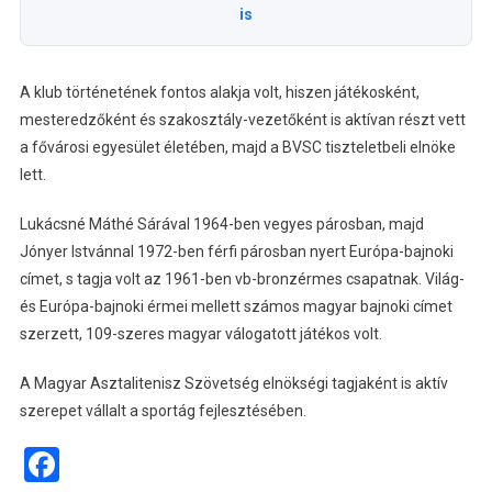
is
A klub történetének fontos alakja volt, hiszen játékosként,
mesteredzőként és szakosztály-vezetőként is aktívan részt vett
a fővárosi egyesület életében, majd a BVSC tiszteletbeli elnöke
lett.
Lukácsné Máthé Sárával 1964-ben vegyes párosban, majd
Jónyer Istvánnal 1972-ben férfi párosban nyert Európa-bajnoki
címet, s tagja volt az 1961-ben vb-bronzérmes csapatnak. Világ-
és Európa-bajnoki érmei mellett számos magyar bajnoki címet
szerzett, 109-szeres magyar válogatott játékos volt.
A Magyar Asztalitenisz Szövetség elnökségi tagjaként is aktív
szerepet vállalt a sportág fejlesztésében.
Facebook