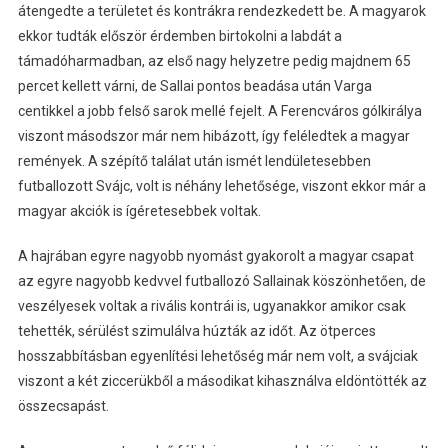
átengedte a területet és kontrákra rendezkedett be. A magyarok
ekkor tudták először érdemben birtokolni a labdát a
támadóharmadban, az első nagy helyzetre pedig majdnem 65
percet kellett várni, de Sallai pontos beadása után Varga
centikkel a jobb felső sarok mellé fejelt. A Ferencváros gólkirálya
viszont másodszor már nem hibázott, így feléledtek a magyar
remények. A szépítő találat után ismét lendületesebben
futballozott Svájc, volt is néhány lehetősége, viszont ekkor már a
magyar akciók is ígéretesebbek voltak.
A hajrában egyre nagyobb nyomást gyakorolt a magyar csapat
az egyre nagyobb kedvvel futballozó Sallainak köszönhetően, de
veszélyesek voltak a rivális kontrái is, ugyanakkor amikor csak
tehették, sérülést szimulálva húzták az időt. Az ötperces
hosszabbításban egyenlítési lehetőség már nem volt, a svájciak
viszont a két ziccerükből a másodikat kihasználva eldöntötték az
összecsapást.