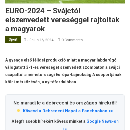
EURO-2024 – Svájctól
elszenvedett vereséggel rajtoltak
a magyarok
Sport
Június 16, 2024
0 Comments
A gyenge első félidei produkció miatt a magyar labdarúgó-
válogatott 3-1-es vereséget szenvedett szombaton a svájci
csapattól a németországi Európa-bajnokság A csoportjának
kölni mérkőzésén, a nyitófordulóban.
Ne maradj le a debreceni és országos hírekről!
Kövesd a Debreceni Napot a Facebookon >>
A legfrissebb hírekért kövess minket a
Google News-on
is