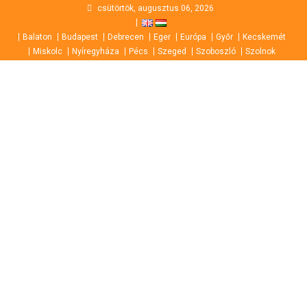
Skip
csütörtök, augusztus 06, 2026
to
Balaton
Budapest
Debrecen
Eger
Európa
Győr
Kecskemét
content
Miskolc
Nyíregyháza
Pécs
Szeged
Szoboszló
Szolnok