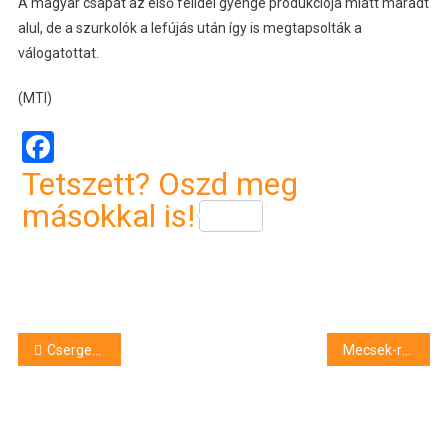
A magyar csapat az első félidei gyenge produkciója miatt maradt
alul, de a szurkolók a lefújás után így is megtapsolták a
válogatottat.
(MTI)
Facebook
Tetszett? Oszd meg
másokkal is!
Bejegyzés
Csergetéssel indult a népművészeti utcafesztivál Debrecenben – fotó, videó
Mecsek-rali – Csomósék nyerték a Pécs környéki versenyt
navigáció