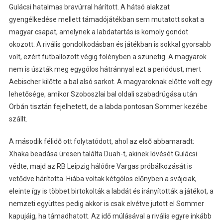
Gulácsi hatalmas bravúrral hárított. A hátsó alakzat
gyengélkedése mellett támadójátékban sem mutatott sokat a
magyar csapat, amelynek a labdatartás is komoly gondot
okozott. A rivális gondolkodásban és játékban is sokkal gyorsabb
volt, ezért futballozott végig fölényben a szünetig. A magyarok
nem is úszták meg egygólos hátránnyal ezt a periódust, mert
Aebischer kilőtte a bal alsó sarkot. A magyaroknak előtte volt egy
lehetősége, amikor Szoboszlai bal oldali szabadrúgása után
Orbán tisztán fejelhetett, de a labda pontosan Sommer kezébe
szállt.
A második félidő ott folytatódott, ahol az első abbamaradt:
Xhaka beadása üresen találta Duah-t, akinek lövését Gulácsi
védte, majd az RB Leipzig hálóőre Vargas próbálkozását is
vetődve hárította. Hiába voltak kétgólos előnyben a svájciak,
eleinte így is többet birtokolták a labdát és irányították a játékot, a
nemzeti együttes pedig akkor is csak elvétve jutott el Sommer
kapujáig, ha támadhatott. Az idő múlásával a rivális egyre inkább