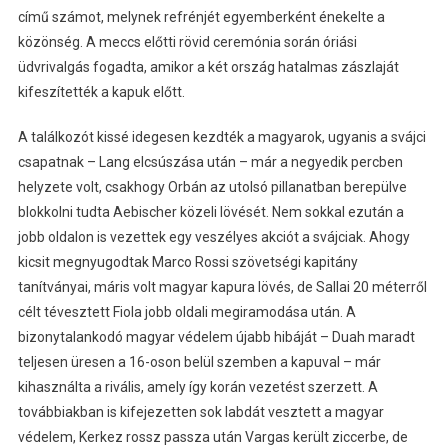
című számot, melynek refrénjét egyemberként énekelte a
közönség. A meccs előtti rövid ceremónia során óriási
üdvrivalgás fogadta, amikor a két ország hatalmas zászlaját
kifeszítették a kapuk előtt.
A találkozót kissé idegesen kezdték a magyarok, ugyanis a svájci
csapatnak – Lang elcsúszása után – már a negyedik percben
helyzete volt, csakhogy Orbán az utolsó pillanatban berepülve
blokkolni tudta Aebischer közeli lövését. Nem sokkal ezután a
jobb oldalon is vezettek egy veszélyes akciót a svájciak. Ahogy
kicsit megnyugodtak Marco Rossi szövetségi kapitány
tanítványai, máris volt magyar kapura lövés, de Sallai 20 méterről
célt tévesztett Fiola jobb oldali megiramodása után. A
bizonytalankodó magyar védelem újabb hibáját – Duah maradt
teljesen üresen a 16-oson belül szemben a kapuval – már
kihasználta a rivális, amely így korán vezetést szerzett. A
továbbiakban is kifejezetten sok labdát vesztett a magyar
védelem, Kerkez rossz passza után Vargas került ziccerbe, de