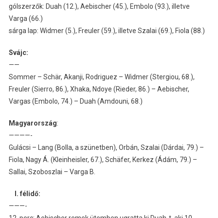
gólszerzők: Duah (12.), Aebischer (45.), Embolo (93.), illetve
Varga (66.)
sárga lap: Widmer (5.), Freuler (59.), illetve Szalai (69.), Fiola (88.)
Svájc:
——
Sommer – Schär, Akanji, Rodriguez – Widmer (Stergiou, 68.),
Freuler (Sierro, 86.), Xhaka, Ndoye (Rieder, 86.) – Aebischer,
Vargas (Embolo, 74.) – Duah (Amdouni, 68.)
Magyarország
:
————-
Gulácsi – Lang (Bolla, a szünetben), Orbán, Szalai (Dárdai, 79.) –
Fiola, Nagy Á. (Kleinheisler, 67.), Schäfer, Kerkez (Ádám, 79.) –
Sallai, Szoboszlai – Varga B.
I. félidő:
———-
12. perc: Aebischer remek ütemben ugratta ki Duah-t, aki 10