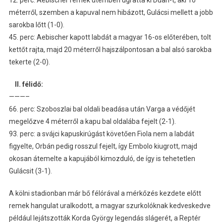
méterről, szemben a kapuval nem hibázott, Gulácsi mellett a jobb
sarokba lőtt (1-0).
45. perc: Aebischer kapott labdát a magyar 16-os előterében, tolt
kettőt rajta, majd 20 méterről hajszálpontosan a bal alsó sarokba
tekerte (2-0).
II. félidő:
———–
66. perc: Szoboszlai bal oldali beadása után Varga a védőjét
megelőzve 4 méterről a kapu bal oldalába fejelt (2-1).
93. perc: a svájci kapuskirúgást követően Fiola nem a labdát
figyelte, Orbán pedig rosszul fejelt, így Embolo kiugrott, majd
okosan átemelte a kapujából kimozduló, de így is tehetetlen
Gulácsit (3-1).
A kölni stadionban már bő félórával a mérkőzés kezdete előtt
remek hangulat uralkodott, a magyar szurkolóknak kedveskedve
például lejátszották Korda György legendás slágerét, a Reptér