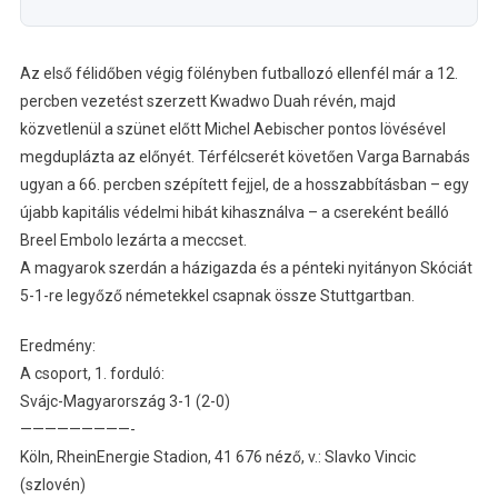
Az első félidőben végig fölényben futballozó ellenfél már a 12.
percben vezetést szerzett Kwadwo Duah révén, majd
közvetlenül a szünet előtt Michel Aebischer pontos lövésével
megduplázta az előnyét. Térfélcserét követően Varga Barnabás
ugyan a 66. percben szépített fejjel, de a hosszabbításban – egy
újabb kapitális védelmi hibát kihasználva – a csereként beálló
Breel Embolo lezárta a meccset.
A magyarok szerdán a házigazda és a pénteki nyitányon Skóciát
5-1-re legyőző németekkel csapnak össze Stuttgartban.
Eredmény:
A csoport, 1. forduló:
Svájc-Magyarország 3-1 (2-0)
—————————-
Köln, RheinEnergie Stadion, 41 676 néző, v.: Slavko Vincic
(szlovén)