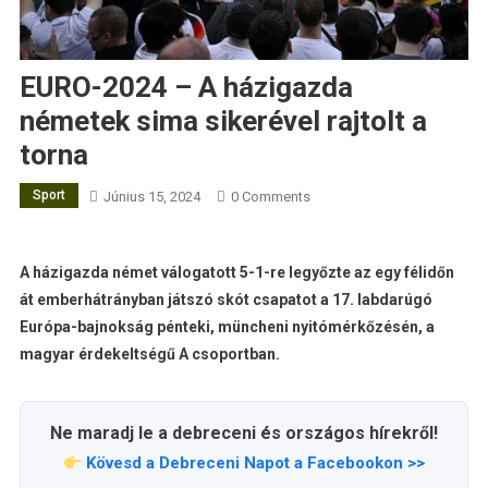
EURO-2024 – A házigazda
németek sima sikerével rajtolt a
torna
Sport
Június 15, 2024
0 Comments
A házigazda német válogatott 5-1-re legyőzte az egy félidőn
át emberhátrányban játszó skót csapatot a 17. labdarúgó
Európa-bajnokság pénteki, müncheni nyitómérkőzésén, a
magyar érdekeltségű A csoportban.
Ne maradj le a debreceni és országos hírekről!
Kövesd a Debreceni Napot a Facebookon >>