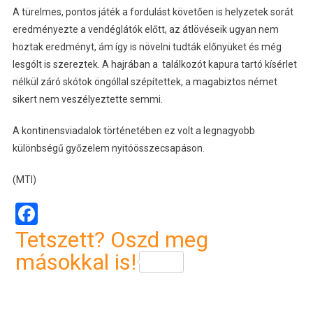
A türelmes, pontos játék a fordulást követően is helyzetek sorát
eredményezte a vendéglátók előtt, az átlövéseik ugyan nem
hoztak eredményt, ám így is növelni tudták előnyüket és még
lesgólt is szereztek. A hajrában a találkozót kapura tartó kísérlet
nélkül záró skótok öngóllal szépítettek, a magabiztos német
sikert nem veszélyeztette semmi.
A kontinensviadalok történetében ez volt a legnagyobb
különbségű győzelem nyitóösszecsapáson.
(MTI)
Facebook
Tetszett? Oszd meg
másokkal is!