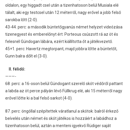
oldalon, egy higgadt csel után a tizenhatoson belül Musiala elé
tálalt, aki egy testcsel után 12 méterről, nagy erővel a jobb felső
sarokba lőtt (2-0).
43-44. perc: a második büntetőgyanús német helyzet videózása
tizenegyest és emberelőnyt ért: Porteous csúszott rá az öt és
felesnél Gündogan lábára, ezért kiállította őt a játékvezető.
45+1. perc: Havertz megtorpant, majd jobbra lőtte a büntetőt,
Gunn balra dőlt el (3-0).
II. félidő:
———-
68. perc: a 16-oson belül Gündogant szerelő skót védőről pattant
a labda az öt perce pályán lévő Füllkrug elé, aki 15 méterről nagy
erővel lőtte ki a bal felső sarkot (4-0).
87. perc: öngóllal szépítettek váratlanul a skótok: balról érkező
beívelés után német és skót játékos is hozzáért a labádhoz a
tizenhatoson belül, aztán a menteni igyekvő Rüdiger saját