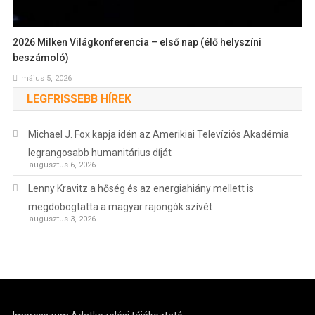
2026 Milken Világkonferencia – első nap (élő helyszíni
beszámoló)
május 5, 2026
LEGFRISSEBB HÍREK
Michael J. Fox kapja idén az Amerikiai Televíziós Akadémia
legrangosabb humanitárius díját
augusztus 6, 2026
Lenny Kravitz a hőség és az energiahiány mellett is
megdobogtatta a magyar rajongók szívét
augusztus 3, 2026