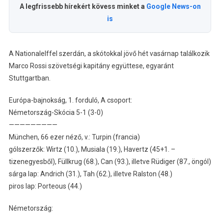
A legfrissebb hírekért kövess minket a
Google News-on
is
A Nationalelffel szerdán, a skótokkal jövő hét vasárnap találkozik
Marco Rossi szövetségi kapitány együttese, egyaránt
Stuttgartban.
Európa-bajnokság, 1. forduló, A csoport:
Németország-Skócia 5-1 (3-0)
—————————
München, 66 ezer néző, v.: Turpin (francia)
gólszerzők: Wirtz (10.), Musiala (19.), Havertz (45+1. –
tizenegyesből), Füllkrug (68.), Can (93.), illetve Rüdiger (87., öngól)
sárga lap: Andrich (31.), Tah (62.), illetve Ralston (48.)
piros lap: Porteous (44.)
Németország: