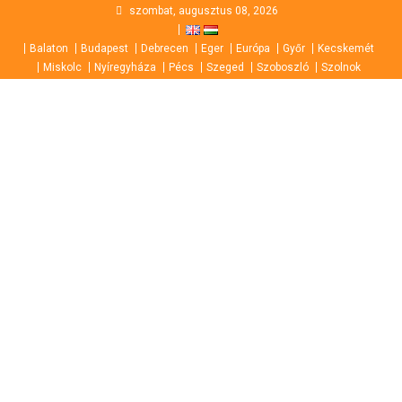
Skip
szombat, augusztus 08, 2026
to
Balaton
Budapest
Debrecen
Eger
Európa
Győr
Kecskemét
content
Miskolc
Nyíregyháza
Pécs
Szeged
Szoboszló
Szolnok