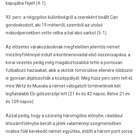
kapujába fejelt (4-1).
93. perc: a négygólos különbségről a csereként beállt Can
gondoskodott, aki 19 méterről, szemből az utolsó
másodpercekben vette célba a bal alsó sarkot (5-1).
Az előzetes várakozásoknak megfelelően jelentős német
mezőnyfölénnyel indult a kontinensviadal első összecsapása, a
korai vezetés pedig még magabiztosabbá tette a pontosan
futballozó hazaiakat, akik a skótok tömörülése ellenére többször
is gyorsan átjátszották a középpályát. Még húsz perc sem telt el,
mire Wirtz és Musiala a német válogatott történetének két
legfiatalabb Eb-gólszerzője lett (21 év és 42 napos, illetve 21 év
és 109 napos).
Azzal pedig, hogy a szünetig háromgólos előnybe, ráadásul
létszámfölénybe került a játék valamennyi szegmensében
riválisa fölé kerekedő német együttes, eldőlt a három pont sorsa.