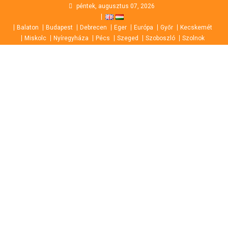
Skip
péntek, augusztus 07, 2026
to
Balaton
Budapest
Debrecen
Eger
Európa
Győr
Kecskemét
content
Miskolc
Nyíregyháza
Pécs
Szeged
Szoboszló
Szolnok