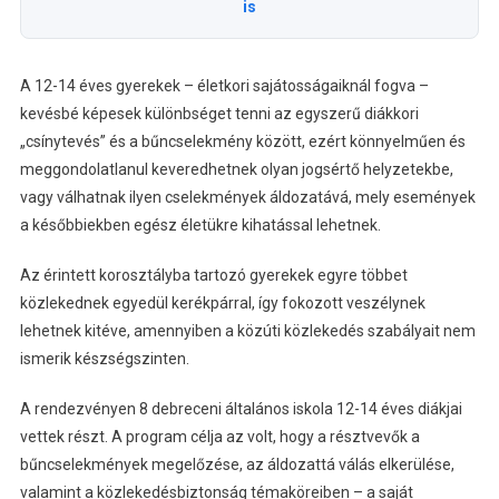
is
A 12-14 éves gyerekek – életkori sajátosságaiknál fogva –
kevésbé képesek különbséget tenni az egyszerű diákkori
„csínytevés” és a bűncselekmény között, ezért könnyelműen és
meggondolatlanul keveredhetnek olyan jogsértő helyzetekbe,
vagy válhatnak ilyen cselekmények áldozatává, mely események
a későbbiekben egész életükre kihatással lehetnek.
Az érintett korosztályba tartozó gyerekek egyre többet
közlekednek egyedül kerékpárral, így fokozott veszélynek
lehetnek kitéve, amennyiben a közúti közlekedés szabályait nem
ismerik készségszinten.
A rendezvényen 8 debreceni általános iskola 12-14 éves diákjai
vettek részt. A program célja az volt, hogy a résztvevők a
bűncselekmények megelőzése, az áldozattá válás elkerülése,
valamint a közlekedésbiztonság témaköreiben – a saját