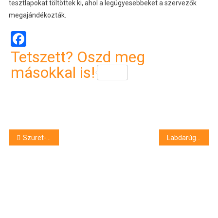
tesztlapokat töltöttek ki, ahol a legügyesebbeket a szervezők
megajándékozták.
Facebook
Tetszett? Oszd meg
másokkal is!
Bejegyzés
Szüret- és diónap szórakoztatta a vendégeket a Méliuszban
Labdarúgó NB I – Góllövőlista
navigáció