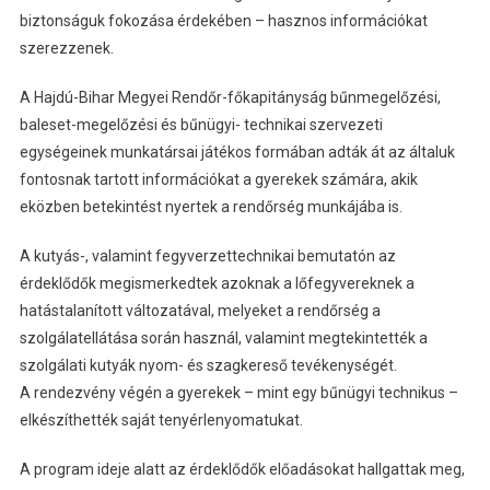
biztonságuk fokozása érdekében – hasznos információkat
szerezzenek.
A Hajdú-Bihar Megyei Rendőr-főkapitányság bűnmegelőzési,
baleset-megelőzési és bűnügyi- technikai szervezeti
egységeinek munkatársai játékos formában adták át az általuk
fontosnak tartott információkat a gyerekek számára, akik
eközben betekintést nyertek a rendőrség munkájába is.
A kutyás-, valamint fegyverzettechnikai bemutatón az
érdeklődők megismerkedtek azoknak a lőfegyvereknek a
hatástalanított változatával, melyeket a rendőrség a
szolgálatellátása során használ, valamint megtekintették a
szolgálati kutyák nyom- és szagkereső tevékenységét.
A rendezvény végén a gyerekek – mint egy bűnügyi technikus –
elkészíthették saját tenyérlenyomatukat.
A program ideje alatt az érdeklődők előadásokat hallgattak meg,