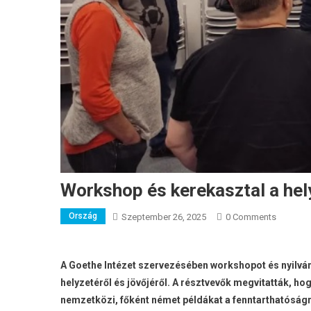
Workshop és kerekasztal a hely
Ország
Szeptember 26, 2025
0 Comments
A Goethe Intézet szervezésében workshopot és nyilváno
helyzetéről és jövőjéről. A résztvevők megvitatták, h
nemzetközi, főként német példákat a fenntarthatóság