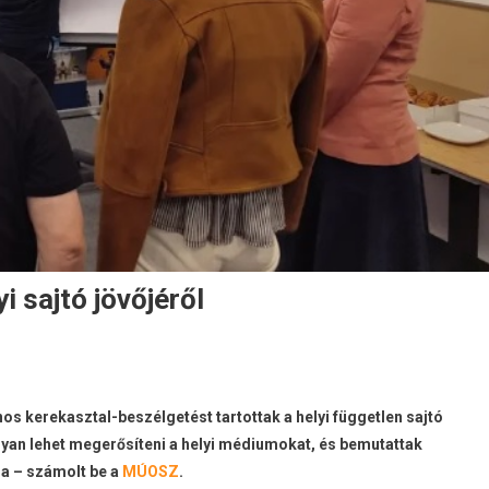
i sajtó jövőjéről
s kerekasztal-beszélgetést tartottak a helyi független sajtó
ogyan lehet megerősíteni a helyi médiumokat, és bemutattak
ra – számolt be a
MÚOSZ
.