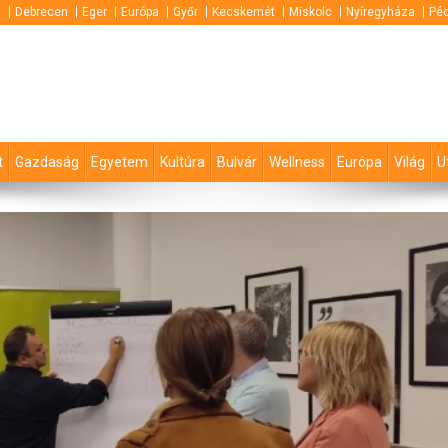
t
Debrecen
Eger
Európa
Győr
Kecskemét
Miskolc
Nyíregyháza
Pé
t
Gazdaság
Egyetem
Kultúra
Bulvár
Wellness
Európa
Világ
U