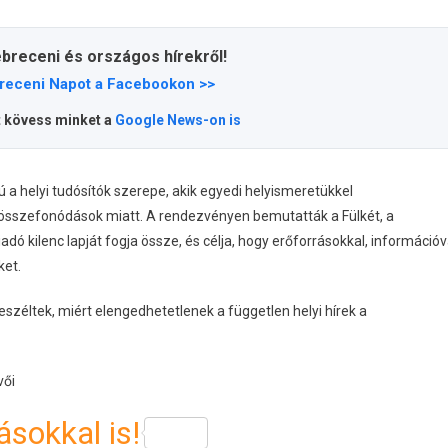
ebreceni és országos hírekről!
receni Napot a Facebookon >>
t kövess minket a
Google News-on is
 a helyi tudósítók szerepe, akik egyedi helyismeretükkel
i összefonódások miatt. A rendezvényen bemutatták a Fülkét, a
adó kilenc lapját fogja össze, és célja, hogy erőforrásokkal, információv
ket.
eszéltek, miért elengedhetetlenek a független helyi hírek a
vői
sokkal is!