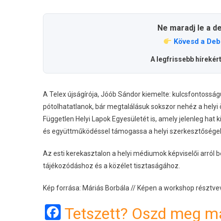
Ne maradj le a d
Kövesd a Deb
A legfrissebb hírekér
A Telex újságírója, Jóób Sándor kiemelte: kulcsfontosságú
pótolhatatlanok, bár megtalálásuk sokszor nehéz a hely
Független Helyi Lapok Egyesületét is, amely jelenleg hat ki
és együttműködéssel támogassa a helyi szerkesztősége
Az esti kerekasztalon a helyi médiumok képviselői arról b
tájékozódáshoz és a közélet tisztaságához.
Kép forrása: Máriás Borbála // Képen a workshop résztve
Facebook
Tetszett? Oszd meg má