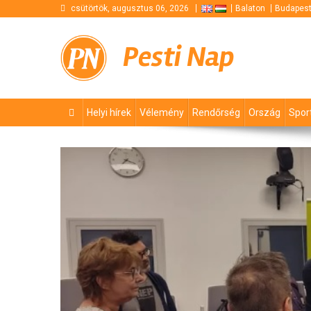
Skip
csütörtök, augusztus 06, 2026
Balaton
Budapes
to
content
Pesti Nap
Helyi hírek
Vélemény
Rendőrség
Ország
Spor