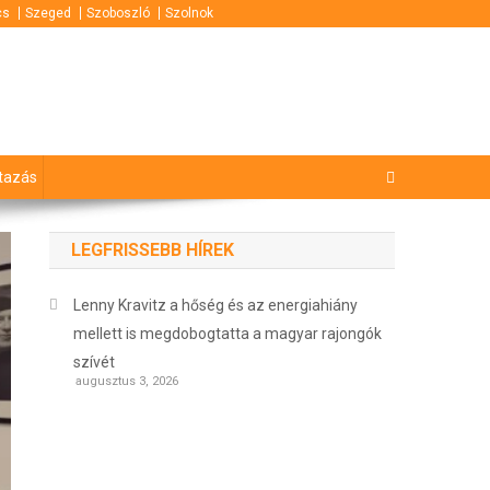
cs
Szeged
Szoboszló
Szolnok
tazás
LEGFRISSEBB HÍREK
Lenny Kravitz a hőség és az energiahiány
mellett is megdobogtatta a magyar rajongók
szívét
augusztus 3, 2026