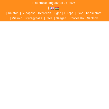
Skip
szombat, augusztus 08, 2026
to
Balaton
Budapest
Debrecen
Eger
Európa
Győr
Kecskemét
content
Miskolc
Nyíregyháza
Pécs
Szeged
Szoboszló
Szolnok