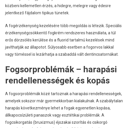
közbeni kellemetlen érzés, a hidegre, melegre vagy édesre
jelentkező fájdalom tipikus tünetek.
A fogérzékenység kezelésére több megoldás is létezik. Speciális
érzékenységcsökkentő fogkrém rendszeres használata, a túl
erős dörzsölés kerülése és a fluorid tartalmú kezelések mind
javíthatják az állapotot. Súlyosabb esetben a fogorvos lakkal
vagy töméssel is lezárhatja a szabaddá vált dentincsatornákat.
Fogsorproblémák – harapási
rendellenességek és kopás
A fogsorproblémák közé tartoznak a harapási rendellenességek,
amelyek sokszor már gyermekkorban kialakulnak. A szabálytalan
harapás következménye lehet a fogak egyenetlen kopása,
állkapocsízületi panaszok vagy esztétikai problémák. A
fogcsikorgatás (bruxizmus) éjszakai szorítás és csikorgó