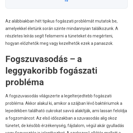
Az alábbiakban hét tipikus fogászati problémát mutatok be,
amelyekkel életünk során szinte mindannyian találkozunk. A
részletes leírás segít felismerni a tüneteket és megérteni,
hogyan előzhetők meg vagy kezelhetők ezek a panaszok.
Fogszuvasodás – a
leggyakoribb fogászati
probléma
A fogszuvasodás világszerte a legelterjedtebb fogászati
probléma. Akkor alakul ki, amikor a szájban lévő baktériumok a
lepedékben található cukrokat savvá alakítják, ami lassan feloldja
a fogzománcot. Az első időszakban a szuvasodás alig okoz
tünetet, de később érzékenység, fájdalom, végül akár gyulladás
vagy fogvesztés is jelentkezhet. A szakszerű ellátás mellett a