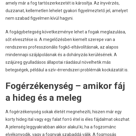
amely már a fog tartószerkezetét is károsítja. Az ínyvérzés,
duzzanat, kellemetlen lehelet gyakori figyelmeztető jel, amelyet
nem szabad figyelmen kívül hagyni.
A fogágybetegség következménye lehet a fogak meglazulása,
sőt elvesztése is. A megelőzésben kiemelt szerepe van a
rendszeres professzionális fogkő-eltávolításnak, az alapos
mindennapi szájápolásnak és a dohányzás kerülésének. A
szájüreg gyulladásos állapotai ráadásul növelhetik más
betegségek, például a szív-érrendszeri problémák kockázatát is.
Fogérzékenység – amikor fáj
a hideg és a meleg
A fogérzékenység sokak életét megnehezíti, hiszen már egy
korty hideg ital vagy egy falat forró étel is éles fájdalmat okozhat.
A jelenség leggyakrabban akkor alakul ki, ha a fogzománc
elvékonyodik, vagy a fognyak szabaddá válik. A fogmosás