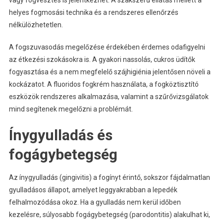
helyes fogmosási technika és a rendszeres ellenőrzés
nélkülözhetetlen.
A fogszuvasodás megelőzése érdekében érdemes odafigyelni
az étkezési szokásokra is. A gyakori nassolás, cukros üdítők
fogyasztása és a nem megfelelő szájhigiénia jelentősen növeli a
kockázatot. A fluoridos fogkrém használata, a fogköztisztító
eszközök rendszeres alkalmazása, valamint a szűrővizsgálatok
mind segítenek megelőzni a problémát.
Ínygyulladás és
fogágybetegség
Az ínygyulladás (gingivitis) a fogínyt érintő, sokszor fájdalmatlan
gyulladásos állapot, amelyet leggyakrabban a lepedék
felhalmozódása okoz. Ha a gyulladás nem kerül időben
kezelésre, súlyosabb fogágybetegség (parodontitis) alakulhat ki,