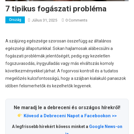
7 tipikus fogászati probléma
Ország
Július 31, 2025
0 Comments
A szájüreg egészsége szorosan összefügg az általános
egészségi állapotunkkal. Sokan hajlamosak alábecsülni a
fogászati problémák jelentőségét, pedig egy kezeletlen
fogszuvasodás, ínygyulladás vagy más elváltozás komoly
következményekkel járhat. A fogorvosi kontroll és a tudatos
megelőzés kulcsfontosságú, hogy a szájban kialakuló panaszok
időben felismerhetők és kezelhetők legyenek.
Ne maradj le a debreceni és országos hírekről!
Kövesd a Debreceni Napot a Facebookon >>
A legfrissebb hírekért kövess minket a
Google News-on
is