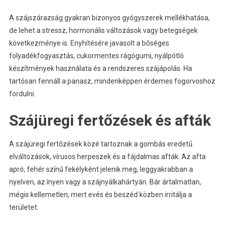
A szájszárazság gyakran bizonyos gyógyszerek mellékhatása,
de lehet a stressz, hormonális változások vagy betegségek
következménye is. Enyhítésére javasolt a bőséges
folyadékfogyasztás, cukormentes rágógumi, nyálpótló
készítmények használata és a rendszeres szájápolás. Ha
tartósan fennáll a panasz, mindenképpen érdemes fogorvoshoz
fordulni.
Szájüregi fertőzések és afták
A szájüregi fertőzések közé tartoznak a gombás eredetű
elváltozások, vírusos herpeszek és a fájdalmas afták. Az afta
apró, fehér színű fekélyként jelenik meg, leggyakrabban a
nyelven, az ínyen vagy a szájnyálkahártyán. Bár ártalmatlan,
mégis kellemetlen, mert evés és beszéd közben irritálja a
területet.