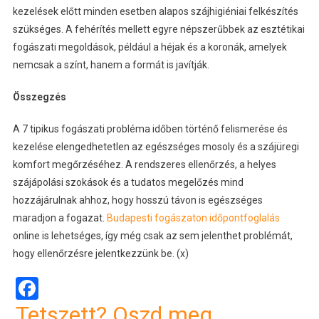
kezelések előtt minden esetben alapos szájhigiéniai felkészítés
szükséges. A fehérítés mellett egyre népszerűbbek az esztétikai
fogászati megoldások, például a héjak és a koronák, amelyek
nemcsak a színt, hanem a formát is javítják.
Összegzés
A 7 tipikus fogászati probléma időben történő felismerése és
kezelése elengedhetetlen az egészséges mosoly és a szájüregi
komfort megőrzéséhez. A rendszeres ellenőrzés, a helyes
szájápolási szokások és a tudatos megelőzés mind
hozzájárulnak ahhoz, hogy hosszú távon is egészséges
maradjon a fogazat.
Budapesti fogászaton időpontfoglalás
online is lehetséges, így még csak az sem jelenthet problémát,
hogy ellenőrzésre jelentkezzünk be. (x)
Facebook
Tetszett? Oszd meg