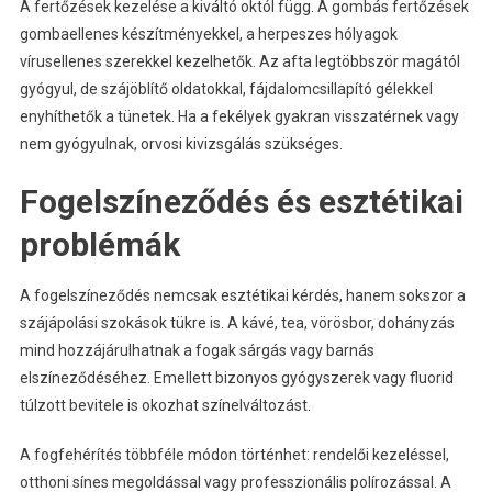
A fertőzések kezelése a kiváltó októl függ. A gombás fertőzések
gombaellenes készítményekkel, a herpeszes hólyagok
vírusellenes szerekkel kezelhetők. Az afta legtöbbször magától
gyógyul, de szájöblítő oldatokkal, fájdalomcsillapító gélekkel
enyhíthetők a tünetek. Ha a fekélyek gyakran visszatérnek vagy
nem gyógyulnak, orvosi kivizsgálás szükséges.
Fogelszíneződés és esztétikai
problémák
A fogelszíneződés nemcsak esztétikai kérdés, hanem sokszor a
szájápolási szokások tükre is. A kávé, tea, vörösbor, dohányzás
mind hozzájárulhatnak a fogak sárgás vagy barnás
elszíneződéséhez. Emellett bizonyos gyógyszerek vagy fluorid
túlzott bevitele is okozhat színelváltozást.
A fogfehérítés többféle módon történhet: rendelői kezeléssel,
otthoni sínes megoldással vagy professzionális polírozással. A