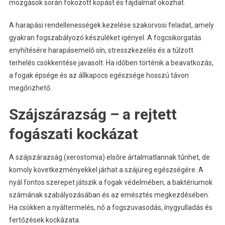
mozgások során fokozott kopást és fájdalmat okozhat.
A harapási rendellenességek kezelése szakorvosi feladat, amely
gyakran fogszabályozó készüléket igényel. A fogcsikorgatás
enyhítésére harapásemelő sín, stresszkezelés és a túlzott
terhelés csökkentése javasolt. Ha időben történik a beavatkozás,
a fogak épsége és az állkapocs egészsége hosszú távon
megőrizhető.
Szájszárazság – a rejtett
fogászati kockázat
A szájszárazság (xerostomia) elsőre ártalmatlannak tűnhet, de
komoly következményekkel járhat a szájüreg egészségére. A
nyál fontos szerepet játszik a fogak védelmében, a baktériumok
számának szabályozásában és az emésztés megkezdésében.
Ha csökken a nyáltermelés, nő a fogszuvasodás, ínygyulladás és
fertőzések kockázata.