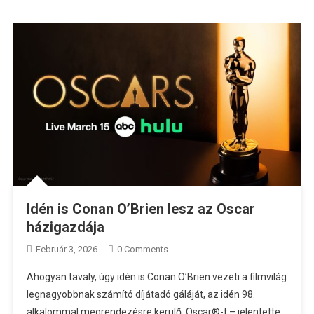
Idén is Conan O’Brien lesz az Oscar
házigazdája
Február 3, 2026
0 Comments
Ahogyan tavaly, úgy idén is Conan O’Brien vezeti a filmvilág
legnagyobbnak számító díjátadó gáláját, az idén 98.
alkalommal megrendezésre kerülő Oscar®-t – jelentette