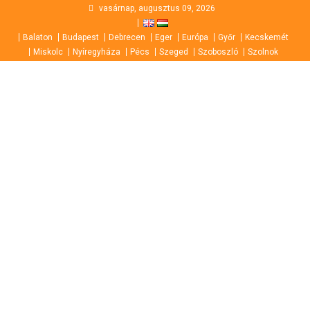
Skip
vasárnap, augusztus 09, 2026
to
Balaton
Budapest
Debrecen
Eger
Európa
Győr
Kecskemét
content
Miskolc
Nyíregyháza
Pécs
Szeged
Szoboszló
Szolnok