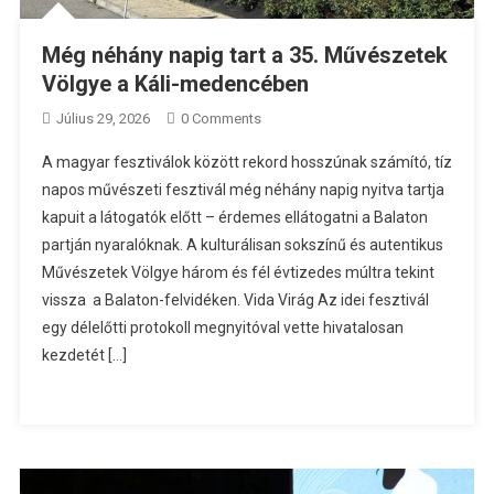
Még néhány napig tart a 35. Művészetek
Völgye a Káli-medencében
Július 29, 2026
0 Comments
A magyar fesztiválok között rekord hosszúnak számító, tíz
napos művészeti fesztivál még néhány napig nyitva tartja
kapuit a látogatók előtt – érdemes ellátogatni a Balaton
partján nyaralóknak. A kulturálisan sokszínű és autentikus
Művészetek Völgye három és fél évtizedes múltra tekint
vissza a Balaton-felvidéken. Vida Virág Az idei fesztivál
egy délelőtti protokoll megnyitóval vette hivatalosan
kezdetét […]