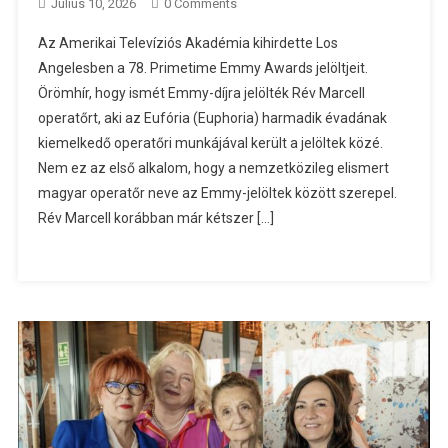
Július 10, 2026
0 Comments
Az Amerikai Televíziós Akadémia kihirdette Los
Angelesben a 78. Primetime Emmy Awards jelöltjeit.
Örömhír, hogy ismét Emmy-díjra jelölték Rév Marcell
operatőrt, aki az Eufória (Euphoria) harmadik évadának
kiemelkedő operatőri munkájával került a jelöltek közé.
Nem ez az első alkalom, hogy a nemzetközileg elismert
magyar operatőr neve az Emmy-jelöltek között szerepel.
Rév Marcell korábban már kétszer […]