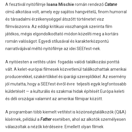
A fesztivál nyitófilmje
Ioana Mischie
román rendező
Catane
című alkotása volt, amely egy sajátos hangvételű, finom humorral
és társadalmi érzékenységgel átszőtt történetet visz
filmvászonra. Az eddigi kritikusi visszhangok szerinta film
játékos, mégis elgondolkodtató módon közelíti meg a kortárs
román valóságot. Egyedi stílusával és karakterközpontú
narratívájával méltó nyitófilmje az idei SEEfest-nek.
A nyitóesten a vetítés utáni fogadás valódi találkozási ponttá
vált. A kelet-európai filmesek közvetlenül találkozhattak amerikai
producerekkel, szakértőkkel és iparági szereplőkkel. Az esemény
jól mutatta, hogy a SEEfest évről évre teljesíti egyik legfontosabb
küldetését — a kulturális és szakmai hidak építését Európa keleti
és déli országai valamint az amerikai filmipar között.
A programban több kiemelt vetítést is közönségtalálkozók (Q&A)
kísérnek, például a
Father
esetében, ahol az alkotók személyesen
válaszoltak a nézők kérdéseire. Emellett olyan filmek