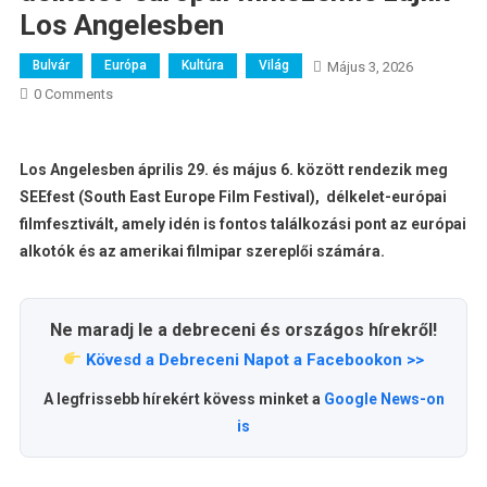
Los Angelesben
Bulvár
Európa
Kultúra
Világ
Május 3, 2026
0 Comments
Los Angelesben április 29. és május 6. között rendezik meg
SEEfest (South East Europe Film Festival), délkelet-európai
filmfesztivált, amely idén is fontos találkozási pont az európai
alkotók és az amerikai filmipar szereplői számára.
Ne maradj le a debreceni és országos hírekről!
Kövesd a Debreceni Napot a Facebookon >>
A legfrissebb hírekért kövess minket a
Google News-on
is