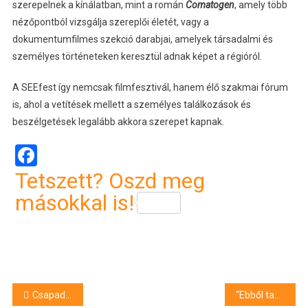
szerepelnek a kínálatban, mint a román
Comatogen
, amely több
nézőpontból vizsgálja szereplői életét, vagy a
dokumentumfilmes szekció darabjai, amelyek társadalmi és
személyes történeteken keresztül adnak képet a régióról.
A SEEfest így nemcsak filmfesztivál, hanem élő szakmai fórum
is, ahol a vetítések mellett a személyes találkozások és
beszélgetések legalább akkora szerepet kapnak.
Facebook
Tetszett? Oszd meg
másokkal is!
Bejegyzés
Csapadék a láthatáron – még ennyit kell aludnunk
“Ebből tanulnunk kell” – Sergio Navarro a Loki paksi vereségéről