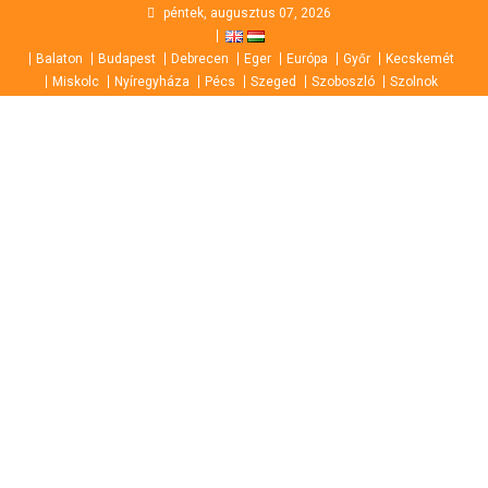
Skip
péntek, augusztus 07, 2026
to
Balaton
Budapest
Debrecen
Eger
Európa
Győr
Kecskemét
content
Miskolc
Nyíregyháza
Pécs
Szeged
Szoboszló
Szolnok