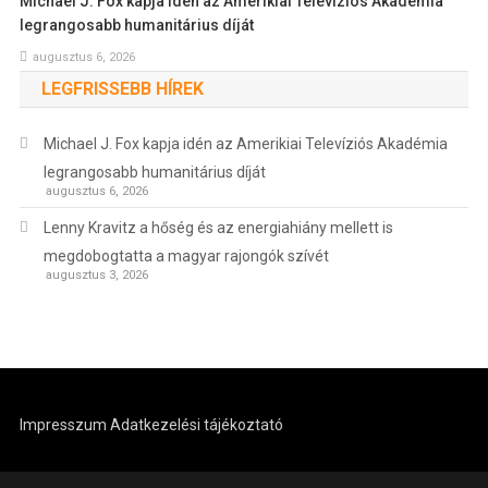
Michael J. Fox kapja idén az Amerikiai Televíziós Akadémia
legrangosabb humanitárius díját
augusztus 6, 2026
LEGFRISSEBB HÍREK
Michael J. Fox kapja idén az Amerikiai Televíziós Akadémia
legrangosabb humanitárius díját
augusztus 6, 2026
Lenny Kravitz a hőség és az energiahiány mellett is
megdobogtatta a magyar rajongók szívét
augusztus 3, 2026
Impresszum
Adatkezelési tájékoztató