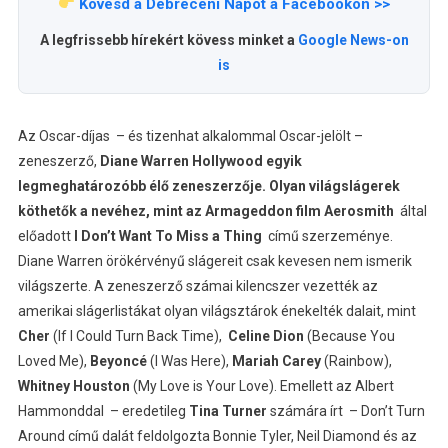
Kövesd a Debreceni Napot a Facebookon >>
A legfrissebb hírekért kövess minket a
Google News-on
is
Az Oscar-díjas – és tizenhat alkalommal Oscar-jelölt –
zeneszerző,
Diane Warren Hollywood egyik
legmeghatározóbb élő zeneszerzője. Olyan világslágerek
köthetők a nevéhez, mint az Armageddon film Aerosmith
által
előadott
I Don’t Want To Miss a Thing
című szerzeménye.
Diane Warren örökérvényű slágereit csak kevesen nem ismerik
világszerte. A zeneszerző számai kilencszer vezették az
amerikai slágerlistákat olyan világsztárok énekelték dalait, mint
Cher
(If I Could Turn Back Time),
Celine Dion
(Because You
Loved Me),
Beyoncé
(I Was Here),
Mariah Carey
(Rainbow),
Whitney Houston
(My Love is Your Love). Emellett az Albert
Hammonddal – eredetileg
Tina Turner
számára írt – Don’t Turn
Around című dalát feldolgozta Bonnie Tyler, Neil Diamond és az