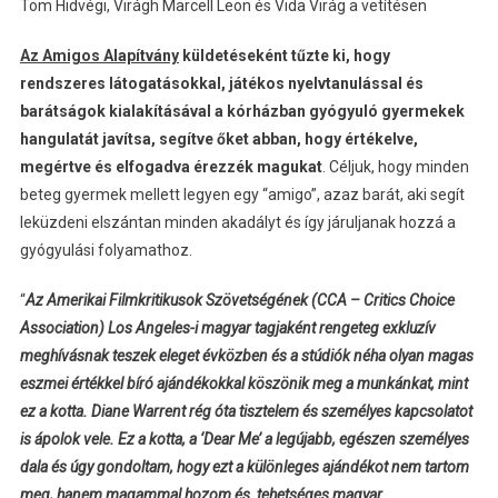
Tom Hidvégi, Virágh Marcell Leon és Vida Virág a vetítésen
Az Amigos Alapítvány
küldetéseként tűzte ki, hogy
rendszeres látogatásokkal, játékos nyelvtanulással és
barátságok kialakításával a kórházban gyógyuló gyermekek
hangulatát javítsa, segítve őket abban, hogy értékelve,
megértve és elfogadva érezzék magukat
. Céljuk, hogy minden
beteg gyermek mellett legyen egy “amigo”, azaz barát, aki segít
leküzdeni elszántan minden akadályt és így járuljanak hozzá a
gyógyulási folyamathoz.
“
Az Amerikai Filmkritikusok Szövetségének (CCA – Critics Choice
Association) Los Angeles-i magyar tagjaként rengeteg exkluzív
meghívásnak teszek eleget évközben és a stúdiók néha olyan magas
eszmei értékkel bíró ajándékokkal köszönik meg a munkánkat, mint
ez a kotta. Diane Warrent rég óta tisztelem és személyes kapcsolatot
is ápolok vele. Ez a kotta, a ‘Dear Me’ a legújabb, egészen személyes
dala és úgy gondoltam, hogy ezt a különleges ajándékot nem tartom
meg, hanem magammal hozom és tehetséges magyar