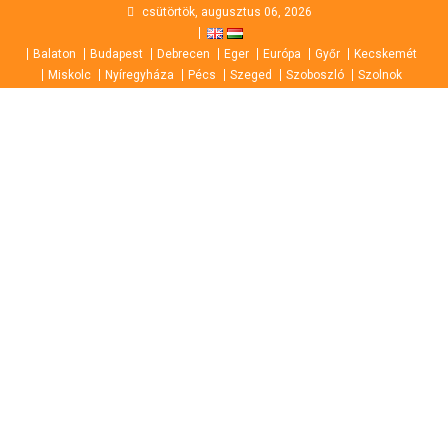
Skip
csütörtök, augusztus 06, 2026
to
Balaton
Budapest
Debrecen
Eger
Európa
Győr
Kecskemét
content
Miskolc
Nyíregyháza
Pécs
Szeged
Szoboszló
Szolnok