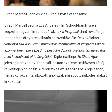
Virágh Marcell Leon és Vida Virág a kotta átadásakor
Virágh Marcell Leon
a Los Angeles Film School-ban frissen
végzett magyar filmrendező, akinek a
Proposal
című rövidfilmje
többszörös díjnyertes alkotás nemzetközi filmfesztiválokon,
valamint
DREAMS című mikro-dokumentumfilmjét két professzora
azonnal beemelte a Los Angeles Film School hivatalos tananyagába,
mint kiemelkedő oktatási példát.
Diplomafilmje,
To Shine Again,
jelenleg nemzetközi fesztiválkörúton szerepel, miközben két új
rövidfilmjén dolgozik. A rendező és az újságíró Los Angelesben,
filmes körökben találkozott, ahol szakmai együttműködés alakult
ki közöttük.