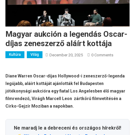
Magyar aukción a legendás Oscar-
díjas zeneszerző aláírt kottája
Kultúra
Világ
December 20, 2025
0 Comments
Diane Warren Oscar-díjas Hollywood-i zeneszerző-legenda
legújabb, aláírt kottáját ajánlották fel Budapesten
jótékonysági aukcióra egy fiatal Los Angelesben élő magyar
filmrendező,
Virágh Marcell Leon
zártkörű filmvetítésén a
Cirko-Gejzír Moziban a napokban.
Ne maradj le a debreceni és országos hírekről!