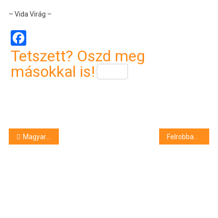
– Vida Virág –
Facebook
Tetszett? Oszd meg
másokkal is!
Bejegyzés
Magyar Péterék “beengednék a bevándorlókat” – egyre ötlettelenebb a kormánypropaganda
Felrobbant egy ház Tiszaföldváron
navigáció