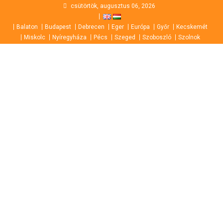
Skip
csütörtök, augusztus 06, 2026
to
Balaton
Budapest
Debrecen
Eger
Európa
Győr
Kecskemét
content
Miskolc
Nyíregyháza
Pécs
Szeged
Szoboszló
Szolnok