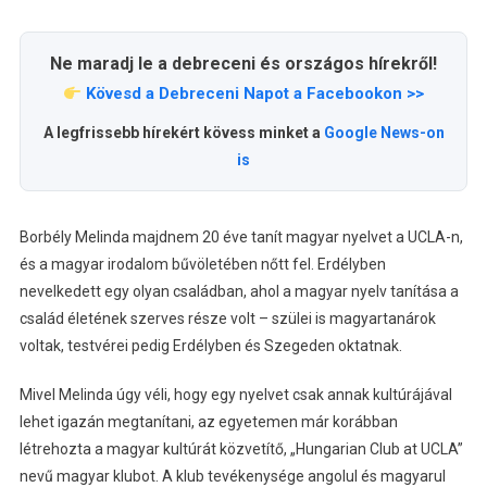
Ne maradj le a debreceni és országos hírekről!
Kövesd a Debreceni Napot a Facebookon >>
A legfrissebb hírekért kövess minket a
Google News-on
is
Borbély Melinda majdnem 20 éve tanít magyar nyelvet a UCLA-n,
és a magyar irodalom bűvöletében nőtt fel. Erdélyben
nevelkedett egy olyan családban, ahol a magyar nyelv tanítása a
család életének szerves része volt – szülei is magyartanárok
voltak, testvérei pedig Erdélyben és Szegeden oktatnak.
Mivel Melinda úgy véli, hogy egy nyelvet csak annak kultúrájával
lehet igazán megtanítani, az egyetemen már korábban
létrehozta a magyar kultúrát közvetítő, „Hungarian Club at UCLA”
nevű magyar klubot. A klub tevékenysége angolul és magyarul