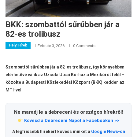
BKK: szombattól sűrűbben jár a
82-es trolibusz
Helyi Hírek
Február 3, 2026
0 Comments
Szombattól sűrűbben jár a 82-es trolibusz, így könnyebben
elérhetővé válik az Uzsoki Utcai Kórház a Mexikói út felől –
közölte a Budapesti Közlekedési Központ (BKK) kedden az
MTI-vel.
Ne maradj le a debreceni és országos hírekről!
Kövesd a Debreceni Napot a Facebookon >>
A legfrissebb hírekért kövess minket a
Google News-on