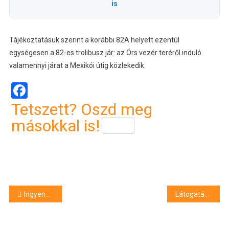
is
Tájékoztatásuk szerint a korábbi 82A helyett ezentúl
egységesen a 82-es trolibusz jár: az Örs vezér teréről induló
valamennyi járat a Mexikói útig közlekedik.
Facebook
Tetszett? Oszd meg
másokkal is!
Bejegyzés
Ingyenes szűrővizsgálatokat szerveznek Debrecenben
Látogatási tilalmat rendeltek el a pécsi klinikákon
navigáció