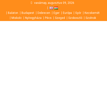
Skip
vasárnap, augusztus 09, 2026
to
Balaton
Budapest
Debrecen
Eger
Európa
Győr
Kecskemét
content
Miskolc
Nyíregyháza
Pécs
Szeged
Szoboszló
Szolnok