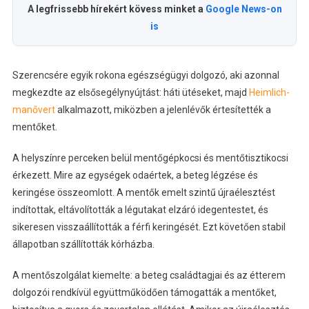
A legfrissebb hírekért kövess minket a
Google News-on
is
Szerencsére egyik rokona egészségügyi dolgozó, aki azonnal
megkezdte az elsősegélynyújtást: háti ütéseket, majd
Heimlich-
manővert
alkalmazott, miközben a jelenlévők értesítették a
mentőket.
A helyszínre perceken belül mentőgépkocsi és mentőtisztikocsi
érkezett. Mire az egységek odaértek, a beteg légzése és
keringése összeomlott. A mentők emelt szintű újraélesztést
indítottak, eltávolították a légutakat elzáró idegentestet, és
sikeresen visszaállították a férfi keringését. Ezt követően stabil
állapotban szállították kórházba.
A mentőszolgálat kiemelte: a beteg családtagjai és az étterem
dolgozói rendkívül együttműködően támogatták a mentőket,