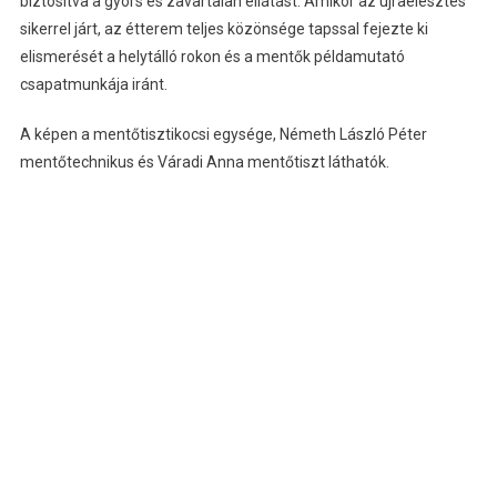
biztosítva a gyors és zavartalan ellátást. Amikor az újraélesztés
sikerrel járt, az étterem teljes közönsége tapssal fejezte ki
elismerését a helytálló rokon és a mentők példamutató
csapatmunkája iránt.
A képen a mentőtisztikocsi egysége, Németh László Péter
mentőtechnikus és Váradi Anna mentőtiszt láthatók.