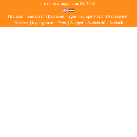
Skip
szombat, augusztus 08, 2026
to
Balaton
Budapest
Debrecen
Eger
Európa
Győr
Kecskemét
content
Miskolc
Nyíregyháza
Pécs
Szeged
Szoboszló
Szolnok