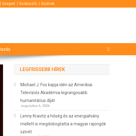
Szeged
Szoboszló
Szolnok
tazás
LEGFRISSEBB HÍREK
Michael J. Fox kapja idén az Amerikiai
Televíziós Akadémia legrangosabb
humanitárius díját
augusztus 6, 2026
Lenny Kravitz a hőség és az energiahiány
mellett is megdobogtatta a magyar rajongók
szívét