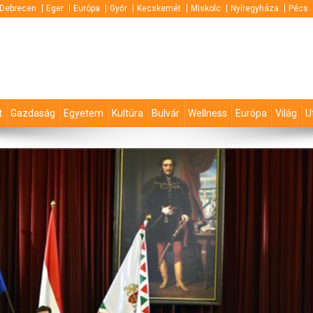
Debrecen
Eger
Európa
Győr
Kecskemét
Miskolc
Nyíregyháza
Pécs
t
Gazdaság
Egyetem
Kultúra
Bulvár
Wellness
Európa
Világ
U