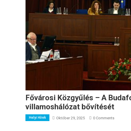
Fővárosi Közgyűlés – A Budafo
villamoshálózat bővítését
Helyi Hírek
Október 29, 2025
0 Comments