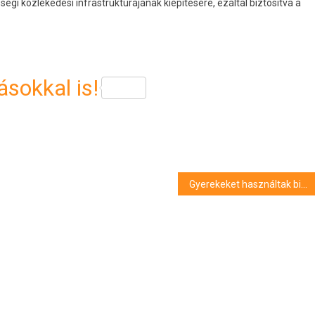
égi közlekedési infrastruktúrájának kiépítésére, ezáltal biztosítva a
sokkal is!
Gyerekeket használtak biodíszletnek a tiszafüredi “katolikus óvoda” átadásán – ami a kormány szerint az egyház érdeme