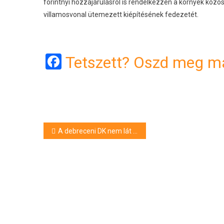
forintnyi hozzájárulásról is rendelkezzen a környék közöss
villamosvonal ütemezett kiépítésének fedezetét.
Facebook
Tetszett? Oszd meg má
Bejegyzés
A debreceni DK nem lát különbséget a Fidesz és a Tisza Párt módszerei között
navigáció