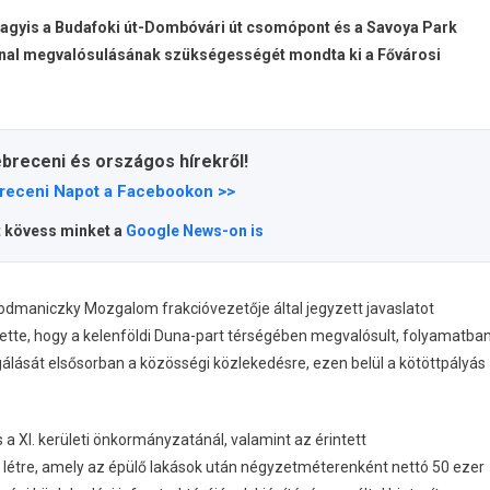
vagyis a Budafoki út-Dombóvári út csomópont és a Savoya Park
onal megvalósulásának szükségességét mondta ki a Fővárosi
ebreceni és országos hírekről!
receni Napot a Facebookon >>
t kövess minket a
Google News-on is
Podmaniczky Mozgalom frakcióvezetője által jegyzett javaslatot
zítette, hogy a kelenföldi Duna-part térségében megvalósult, folyamatba
lgálását elsősorban a közösségi közlekedésre, ezen belül a kötöttpályás
 XI. kerületi önkormányzatánál, valamint az érintett
 létre, amely az épülő lakások után négyzetméterenként nettó 50 ezer