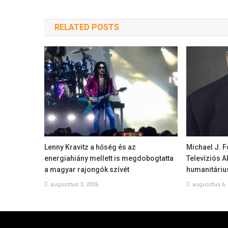
RELATED POSTS
Lenny Kravitz a hőség és az
Michael J. F
energiahiány mellett is megdobogtatta
Televíziós 
a magyar rajongók szívét
humanitárius
augusztus 3, 2026
augusztus 6,