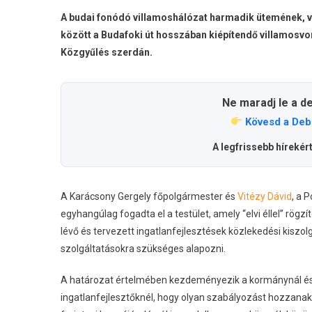
A budai fonódó villamoshálózat harmadik ütemének, 
között a Budafoki út hosszában kiépítendő villamosv
Közgyűlés szerdán.
Ne maradj le a d
Kövesd a Deb
A legfrissebb hírekér
A Karácsony Gergely főpolgármester és
Vitézy Dávid
, a 
egyhangúlag fogadta el a testület, amely “elvi éllel” rög
lévő és tervezett ingatlanfejlesztések közlekedési kiszo
szolgáltatásokra szükséges alapozni.
A határozat értelmében kezdeményezik a kormánynál és a
ingatlanfejlesztőknél, hogy olyan szabályozást hozzanak