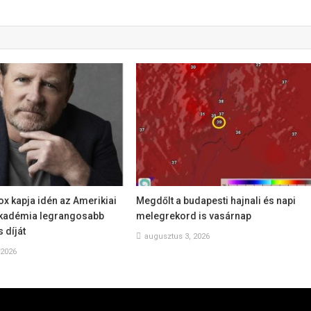
ox kapja idén az Amerikiai
Megdőlt a budapesti hajnali és napi
Akadémia legrangosabb
melegrekord is vasárnap
 díját
augusztus 3, 2026
 2026