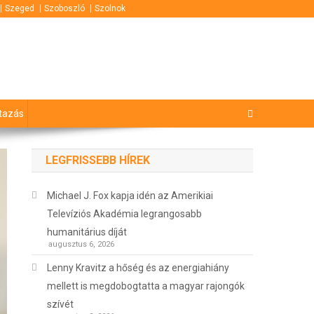
Szeged
Szoboszló
Szolnok
tazás
LEGFRISSEBB HÍREK
Michael J. Fox kapja idén az Amerikiai
Televíziós Akadémia legrangosabb
humanitárius díját
augusztus 6, 2026
Lenny Kravitz a hőség és az energiahiány
mellett is megdobogtatta a magyar rajongók
szívét