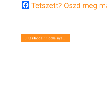
Facebook
Tetszett? Oszd meg má
Bejegyzés
Kézilabda: 11 góllal nyertek Balatonbogláron a debreceni lányok
navigáció