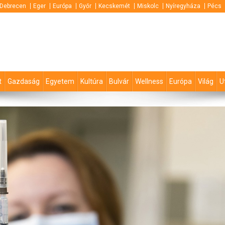
Debrecen
Eger
Európa
Győr
Kecskemét
Miskolc
Nyíregyháza
Pécs
t
Gazdaság
Egyetem
Kultúra
Bulvár
Wellness
Európa
Világ
U