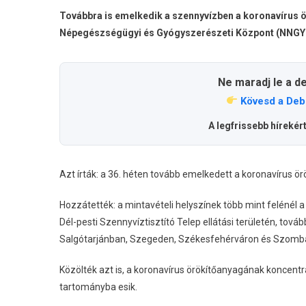
Továbbra is emelkedik a szennyvízben a koronavírus 
Népegészségügyi és Gyógyszerészeti Központ (NNGYK
Ne maradj le a d
Kövesd a Deb
A legfrissebb hírekér
Azt írták: a 36. héten tovább emelkedett a koronavírus 
Hozzátették: a mintavételi helyszínek több mint felénél
Dél-pesti Szennyvíztisztító Telep ellátási területén, to
Salgótarjánban, Szegeden, Székesfehérváron és Szomb
Közölték azt is, a koronavírus örökítőanyagának koncentr
tartományba esik.