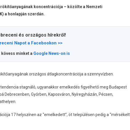
örökítőanyagának koncentrációja – közölte a Nemzeti
) a honlapján szerdán.
ebreceni és országos hírekről!
receni Napot a Facebookon >>
t kövess minket a
Google News-on is
örökítőanyagának országos átlagkoncentrációja a szennyvízben.
 a tendencia stagnáló, ugyanakkor emelkedés figyelhető meg Budapest
vábbá Debrecenben, Győrben, Kaposváron, Nyíregyházán, Pécsen,
athelyen.
ációja 17 helyszínen az “emelkedett”, öt településen pedig a “mérsékelt