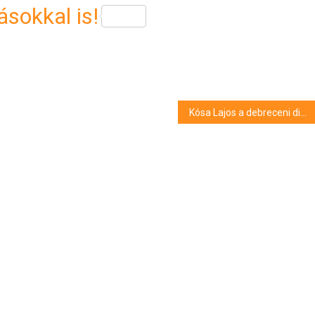
sokkal is!
Kósa Lajos a debreceni diákoknak: “együtt erősebbek vagyunk!”