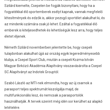
Szilárd kiemelte, Csepelen be fogják bizonyítani, hogy ha a
fogyatékkal élő sportemberek esélyt kapnak, vannak megfelelő
létesítmények és edzők is, akkor pezsgő sportélet alakulhat ki, és
az mindenki számára csak jó lehet. Ezáltal a fogyatékkal élő
emberek is kiteljesedhetek és lehetőségük lesz arra, hogy teljes
életet éljenek.
Németh Szilárd novemberben jelentette be, hogy csepeli
tulajdonban alakulhat újjá az ország egyik legeredményesebb
klubja, a Csepel Sport Club, miután a csepeli Kozma István
Magyar Birkózó Akadémia Alapítvány visszavásárolta a Csepel
SC Alapítványt az Indotek Grouptól.
Szabó László az MTI-nek elmondta, hogy az új csarnok a
parasport teljes spektrumát kiszolgálja majd, de
multifunkcionális lesz, és nemcsak a parasportolók
használhatják. A tervek szerint még idén sor kerülhet az alapkő
letételére.