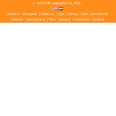
Skip
csütörtök, augusztus 06, 2026
to
Balaton
Budapest
Debrecen
Eger
Európa
Győr
Kecskemét
content
Miskolc
Nyíregyháza
Pécs
Szeged
Szoboszló
Szolnok