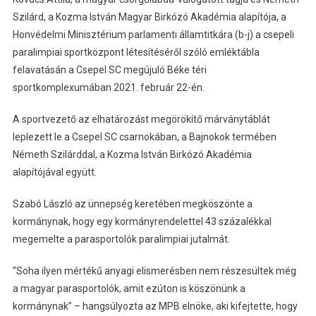
Szilárd, a Kozma István Magyar Birkózó Akadémia alapítója, a
Honvédelmi Minisztérium parlamenti államtitkára (b-j) a csepeli
paralimpiai sportközpont létesítéséről szóló emléktábla
felavatásán a Csepel SC megújuló Béke téri
sportkomplexumában 2021. február 22-én.
A sportvezető az elhatározást megörökítő márványtáblát
leplezett le a Csepel SC csarnokában, a Bajnokok termében
Németh Szilárddal, a Kozma István Birkózó Akadémia
alapítójával együtt.
Szabó László az ünnepség keretében megköszönte a
kormánynak, hogy egy kormányrendelettel 43 százalékkal
megemelte a parasportolók paralimpiai jutalmát.
“Soha ilyen mértékű anyagi elismerésben nem részesültek még
a magyar parasportolók, amit ezúton is köszönünk a
kormánynak” – hangsúlyozta az MPB elnöke, aki kifejtette, hogy