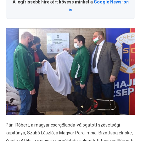
A legfrissebb hírekért kövess minket a
Google News-on
is
Páni Róbert, a magyar csörgőlabda-válogatott szövetségi
kapitánya, Szabó László, a Magyar Paralimpiai Bizottság elnöke,
Kovács Attila, a magyar csörgőlabda-válogatott tagja és Németh