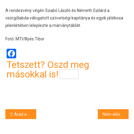
A rendezvény végén Szabó László és Németh Szilárd a
csörgőlabda válogatott szövetségi kapitánya és egyik játékosa
jelenlétében leleplezte a márványtáblát.
Fotó: MTI/Illyés Tibor
Facebook
Tetszett? Oszd meg
másokkal is!
Bejegyzés
Árad a Tisza Szolnoknál
Nem először tört már be gyorsbüfébe
navigáció