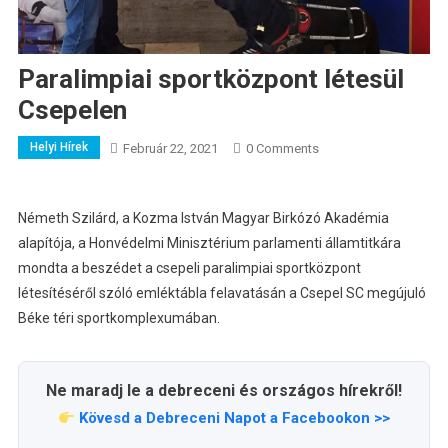
Paralimpiai sportközpont létesül
Csepelen
Helyi Hírek
Február 22, 2021
0 Comments
Németh Szilárd, a Kozma István Magyar Birkózó Akadémia
alapítója, a Honvédelmi Minisztérium parlamenti államtitkára
mondta a beszédet a csepeli paralimpiai sportközpont
létesítéséről szóló emléktábla felavatásán a Csepel SC megújuló
Béke téri sportkomplexumában.
Ne maradj le a debreceni és országos hírekről!
Kövesd a Debreceni Napot a Facebookon >>