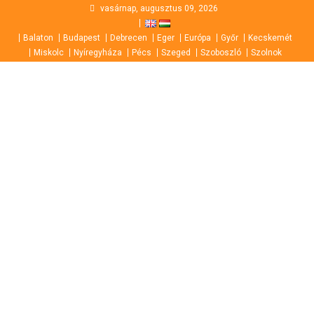
Skip
vasárnap, augusztus 09, 2026
to
Balaton
Budapest
Debrecen
Eger
Európa
Győr
Kecskemét
content
Miskolc
Nyíregyháza
Pécs
Szeged
Szoboszló
Szolnok