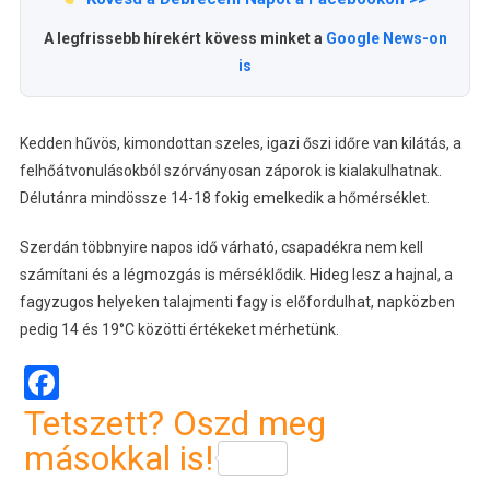
A legfrissebb hírekért kövess minket a
Google News-on
is
Kedden hűvös, kimondottan szeles, igazi őszi időre van kilátás, a
felhőátvonulásokból szórványosan záporok is kialakulhatnak.
Délutánra mindössze 14-18 fokig emelkedik a hőmérséklet.
Szerdán többnyire napos idő várható, csapadékra nem kell
számítani és a légmozgás is mérséklődik. Hideg lesz a hajnal, a
fagyzugos helyeken talajmenti fagy is előfordulhat, napközben
pedig 14 és 19°C közötti értékeket mérhetünk.
Facebook
Tetszett? Oszd meg
másokkal is!