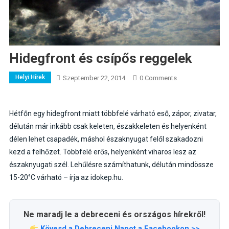
Hidegfront és csípős reggelek
Helyi Hírek
Szeptember 22, 2014
0 Comments
Hétfőn egy hidegfront miatt többfelé várható eső, zápor, zivatar,
délután már inkább csak keleten, északkeleten és helyenként
délen lehet csapadék, máshol északnyugat felől szakadozni
kezd a felhőzet. Többfelé erős, helyenként viharos lesz az
északnyugati szél. Lehűlésre számíthatunk, délután mindössze
15-20°C várható – írja az idokep.hu.
Ne maradj le a debreceni és országos hírekről!
Kövesd a Debreceni Napot a Facebookon >>