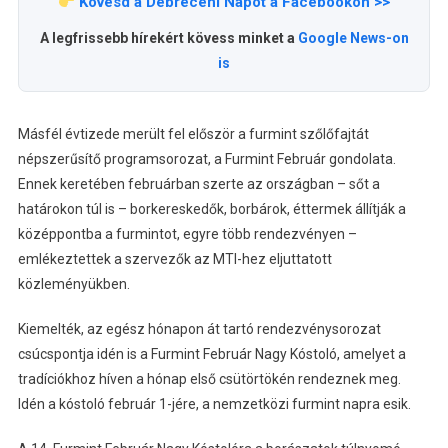
Kövesd a Debreceni Napot a Facebookon >>
A legfrissebb hírekért kövess minket a
Google News-on
is
Másfél évtizede merült fel először a furmint szőlőfajtát
népszerűsítő programsorozat, a Furmint Február gondolata.
Ennek keretében februárban szerte az országban – sőt a
határokon túl is – borkereskedők, borbárok, éttermek állítják a
középpontba a furmintot, egyre több rendezvényen –
emlékeztettek a szervezők az MTI-hez eljuttatott
közleményükben.
Kiemelték, az egész hónapon át tartó rendezvénysorozat
csúcspontja idén is a Furmint Február Nagy Kóstoló, amelyet a
tradíciókhoz híven a hónap első csütörtökén rendeznek meg.
Idén a kóstoló február 1-jére, a nemzetközi furmint napra esik.