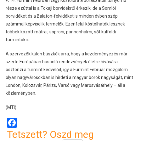
A 14. Furmint Február Nagy Kóstolóra a borászatok túlnyomó
része ezúttal is a Tokaji borvidékről érkezik, de a Somlói
borvidéket és a Balaton-felvidéket is minden évben szép
számmal képviselik termelők. Ezenfelül kóstolhatók lesznek
többek között mátrai, soproni, pannonhalmi, sőt külföldi
furmintok is.
A szervezők külön büszkék arra, hogy a kezdeményezés már
szerte Európában hasonló rendezvények életre hívására
ösztönzi a furmint kedvelőit, így a Furmint Február mozgalom
olyan nagyvárosokban is hirdeti a magyar borok nagyságát, mint
London, Kolozsvár, Párizs, Varsó vagy Marosvásárhely – áll a
közleményben.
(MTI)
Facebook
Tetszett? Oszd meg