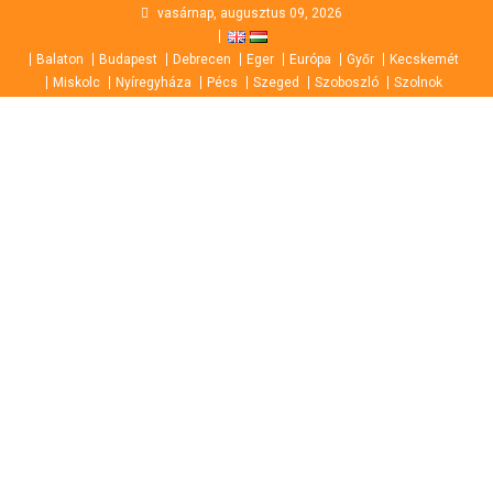
Skip
vasárnap, augusztus 09, 2026
to
Balaton
Budapest
Debrecen
Eger
Európa
Győr
Kecskemét
content
Miskolc
Nyíregyháza
Pécs
Szeged
Szoboszló
Szolnok