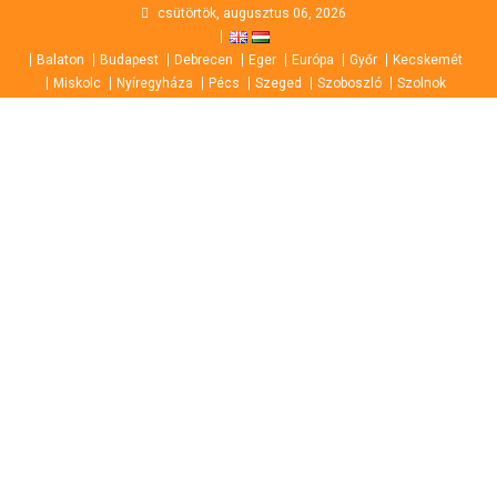
Skip
csütörtök, augusztus 06, 2026
to
Balaton
Budapest
Debrecen
Eger
Európa
Győr
Kecskemét
content
Miskolc
Nyíregyháza
Pécs
Szeged
Szoboszló
Szolnok