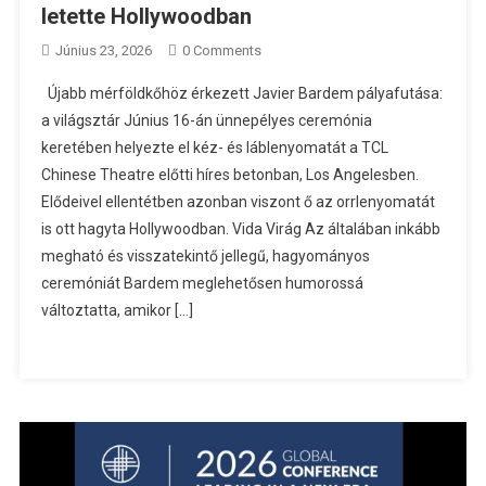
letette Hollywoodban
Június 23, 2026
0 Comments
Újabb mérföldkőhöz érkezett Javier Bardem pályafutása:
a világsztár Június 16-án ünnepélyes ceremónia
keretében helyezte el kéz- és láblenyomatát a TCL
Chinese Theatre előtti híres betonban, Los Angelesben.
Elődeivel ellentétben azonban viszont ő az orrlenyomatát
is ott hagyta Hollywoodban. Vida Virág Az általában inkább
megható és visszatekintő jellegű, hagyományos
ceremóniát Bardem meglehetősen humorossá
változtatta, amikor […]