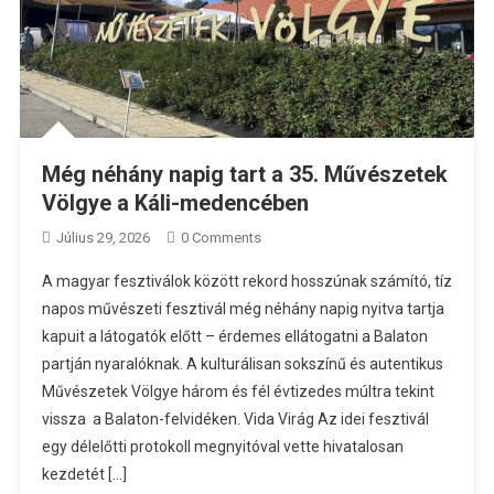
Még néhány napig tart a 35. Művészetek
Völgye a Káli-medencében
Július 29, 2026
0 Comments
A magyar fesztiválok között rekord hosszúnak számító, tíz
napos művészeti fesztivál még néhány napig nyitva tartja
kapuit a látogatók előtt – érdemes ellátogatni a Balaton
partján nyaralóknak. A kulturálisan sokszínű és autentikus
Művészetek Völgye három és fél évtizedes múltra tekint
vissza a Balaton-felvidéken. Vida Virág Az idei fesztivál
egy délelőtti protokoll megnyitóval vette hivatalosan
kezdetét […]