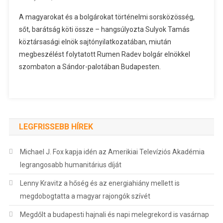
A magyarokat és a bolgárokat történelmi sorsközösség,
sőt, barátság köti össze – hangsúlyozta Sulyok Tamás
köztársasági elnök sajtónyilatkozatában, miután
megbeszélést folytatott Rumen Radev bolgár elnökkel
szombaton a Sándor-palotában Budapesten.
LEGFRISSEBB HÍREK
Michael J. Fox kapja idén az Amerikiai Televíziós Akadémia
legrangosabb humanitárius díját
Lenny Kravitz a hőség és az energiahiány mellett is
megdobogtatta a magyar rajongók szívét
Megdőlt a budapesti hajnali és napi melegrekord is vasárnap