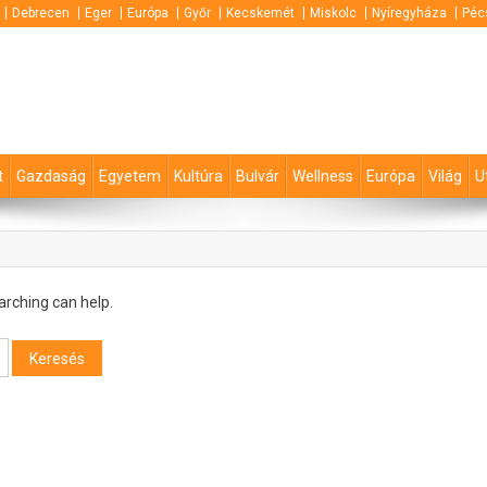
Debrecen
Eger
Európa
Győr
Kecskemét
Miskolc
Nyíregyháza
Péc
t
Gazdaság
Egyetem
Kultúra
Bulvár
Wellness
Európa
Világ
U
arching can help.