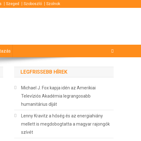
s
Szeged
Szoboszló
Szolnok
tazás
LEGFRISSEBB HÍREK
Michael J. Fox kapja idén az Amerikiai
Televíziós Akadémia legrangosabb
humanitárius díját
Lenny Kravitz a hőség és az energiahiány
mellett is megdobogtatta a magyar rajongók
szívét