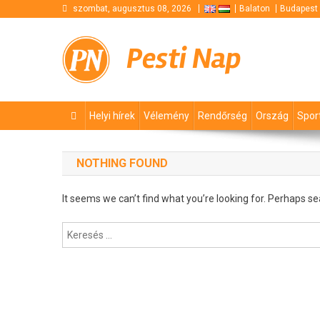
Skip
szombat, augusztus 08, 2026
Balaton
Budapest
to
content
Pesti Nap
Helyi hírek
Vélemény
Rendőrség
Ország
Spor
NOTHING FOUND
It seems we can’t find what you’re looking for. Perhaps se
Keresés: