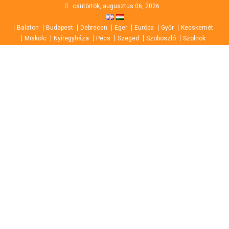
Skip
csütörtök, augusztus 06, 2026
to
Balaton
Budapest
Debrecen
Eger
Európa
Győr
Kecskemét
content
Miskolc
Nyíregyháza
Pécs
Szeged
Szoboszló
Szolnok