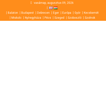
Skip
vasárnap, augusztus 09, 2026
to
Balaton
Budapest
Debrecen
Eger
Európa
Győr
Kecskemét
content
Miskolc
Nyíregyháza
Pécs
Szeged
Szoboszló
Szolnok