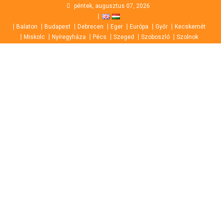
Skip
péntek, augusztus 07, 2026
to
Balaton
Budapest
Debrecen
Eger
Európa
Győr
Kecskemét
content
Miskolc
Nyíregyháza
Pécs
Szeged
Szoboszló
Szolnok