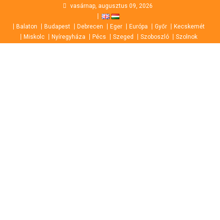
Skip
vasárnap, augusztus 09, 2026
to
Balaton
Budapest
Debrecen
Eger
Európa
Győr
Kecskemét
content
Miskolc
Nyíregyháza
Pécs
Szeged
Szoboszló
Szolnok