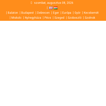
Skip
szombat, augusztus 08, 2026
to
Balaton
Budapest
Debrecen
Eger
Európa
Győr
Kecskemét
content
Miskolc
Nyíregyháza
Pécs
Szeged
Szoboszló
Szolnok