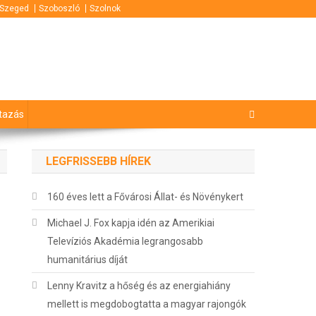
Szeged
Szoboszló
Szolnok
tazás
LEGFRISSEBB HÍREK
160 éves lett a Fővárosi Állat- és Növénykert
Michael J. Fox kapja idén az Amerikiai
Televíziós Akadémia legrangosabb
humanitárius díját
Lenny Kravitz a hőség és az energiahiány
mellett is megdobogtatta a magyar rajongók