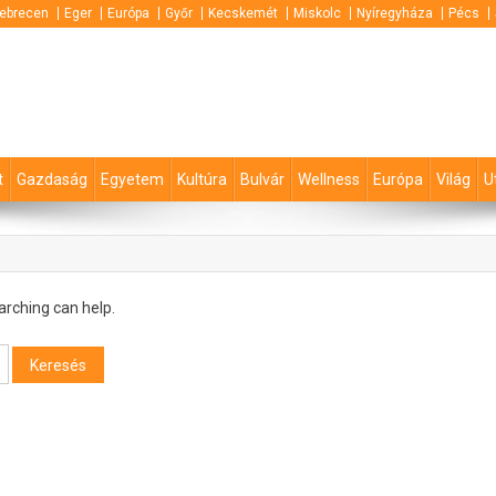
ebrecen
Eger
Európa
Győr
Kecskemét
Miskolc
Nyíregyháza
Pécs
t
Gazdaság
Egyetem
Kultúra
Bulvár
Wellness
Európa
Világ
U
arching can help.