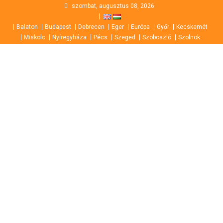
Skip
szombat, augusztus 08, 2026
to
Balaton
Budapest
Debrecen
Eger
Európa
Győr
Kecskemét
content
Miskolc
Nyíregyháza
Pécs
Szeged
Szoboszló
Szolnok