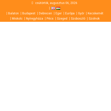
Skip
csütörtök, augusztus 06, 2026
to
Balaton
Budapest
Debrecen
Eger
Európa
Győr
Kecskemét
content
Miskolc
Nyíregyháza
Pécs
Szeged
Szoboszló
Szolnok