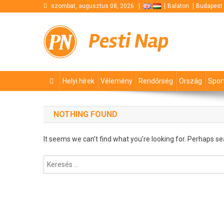
Skip
szombat, augusztus 08, 2026
Balaton
Budapest
to
content
Pesti Nap
Helyi hírek
Vélemény
Rendőrség
Ország
Spor
NOTHING FOUND
It seems we can’t find what you’re looking for. Perhaps se
Keresés: