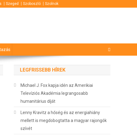
s
Szeged
Szoboszló
Szolnok
tazás
LEGFRISSEBB HÍREK
Michael J. Fox kapja idén az Amerikiai
Televíziós Akadémia legrangosabb
humanitárius díját
Lenny Kravitz a hőség és az energiahiány
mellett is megdobogtatta a magyar rajongók
szívét