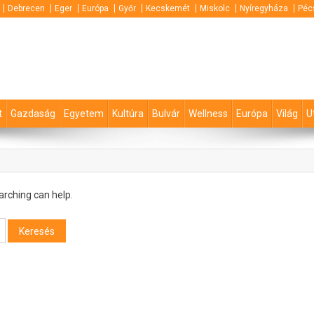
Debrecen
Eger
Európa
Győr
Kecskemét
Miskolc
Nyíregyháza
Péc
t
Gazdaság
Egyetem
Kultúra
Bulvár
Wellness
Európa
Világ
U
arching can help.