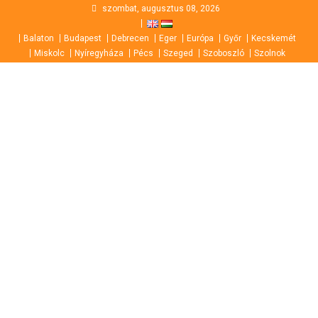
Skip
szombat, augusztus 08, 2026
to
Balaton
Budapest
Debrecen
Eger
Európa
Győr
Kecskemét
content
Miskolc
Nyíregyháza
Pécs
Szeged
Szoboszló
Szolnok