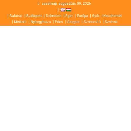
Skip
vasárnap, augusztus 09, 2026
to
Balaton
Budapest
Debrecen
Eger
Európa
Győr
Kecskemét
content
Miskolc
Nyíregyháza
Pécs
Szeged
Szoboszló
Szolnok