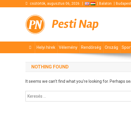
Skip
csütörtök, augusztus 06, 2026
Balaton
Budapes
to
content
Pesti Nap
Helyi hírek
Vélemény
Rendőrség
Ország
Spor
NOTHING FOUND
It seems we can’t find what you’re looking for. Perhaps se
Keresés: