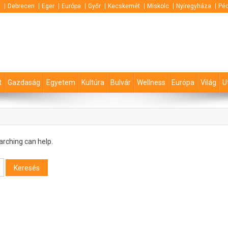
t
Debrecen
Eger
Európa
Győr
Kecskemét
Miskolc
Nyíregyháza
Pé
t
Gazdaság
Egyetem
Kultúra
Bulvár
Wellness
Európa
Világ
U
arching can help.