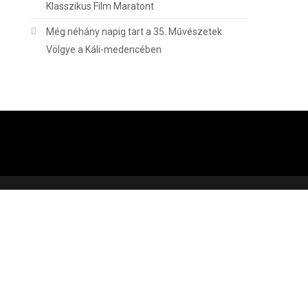
Klasszikus Film Maratont
Még néhány napig tart a 35. Művészetek
Völgye a Káli-medencében