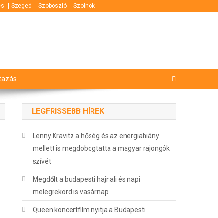
cs
Szeged
Szoboszló
Szolnok
tazás
LEGFRISSEBB HÍREK
Lenny Kravitz a hőség és az energiahiány
mellett is megdobogtatta a magyar rajongók
szívét
Megdőlt a budapesti hajnali és napi
melegrekord is vasárnap
Queen koncertfilm nyitja a Budapesti