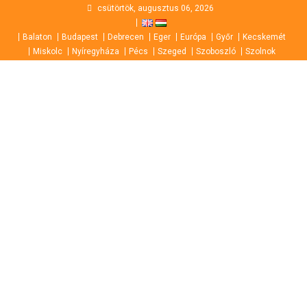
Skip
csütörtök, augusztus 06, 2026
to
Balaton
Budapest
Debrecen
Eger
Európa
Győr
Kecskemét
content
Miskolc
Nyíregyháza
Pécs
Szeged
Szoboszló
Szolnok