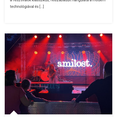
a fesztiválok klasszikus, felszabadult hangulata a modern
technológiával és […]