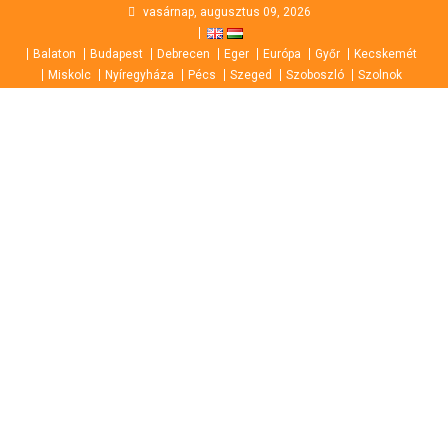
Skip
vasárnap, augusztus 09, 2026
to
Balaton
Budapest
Debrecen
Eger
Európa
Győr
Kecskemét
content
Miskolc
Nyíregyháza
Pécs
Szeged
Szoboszló
Szolnok