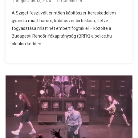
Augusztus 13, 2024
0 Comments
A Sziget fesztivált érintően kábítószer-kereskedelem
gyanúja miatt három, kábítószer birtoklása, illetve
fogyasztása miatt hét embert fogtak el – közölte a
Budapesti Rendőr-főkapitányság (BRFK) a police.hu
oldalon kedden.