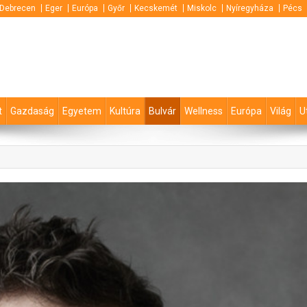
Debrecen
Eger
Európa
Győr
Kecskemét
Miskolc
Nyíregyháza
Pécs
t
Gazdaság
Egyetem
Kultúra
Bulvár
Wellness
Európa
Világ
U