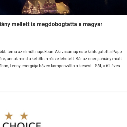
hiány mellett is megdobogtatta a magyar
óbb téma az elmúlt napokban. Aki vasárnap este kilátogatott a Papp
re, annak mind a kettőben része lehetett. Bár az energiahiány miatt
énában, Lenny energiája bőven kompenzálta a kiesést… Sőt, a 62 éves