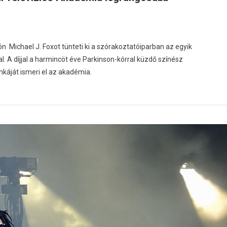
 Michael J. Foxot tünteti ki a szórakoztatóiparban az egyik
. A díjjal a harmincöt éve Parkinson-kórral küzdő színész
nkáját ismeri el az akadémia.