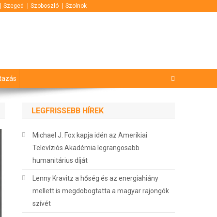
Szeged
Szoboszló
Szolnok
tazás
LEGFRISSEBB HÍREK
Michael J. Fox kapja idén az Amerikiai
Televíziós Akadémia legrangosabb
humanitárius díját
Lenny Kravitz a hőség és az energiahiány
mellett is megdobogtatta a magyar rajongók
szívét