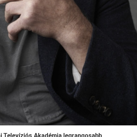
iai Televíziós Akadémia legrangosabb